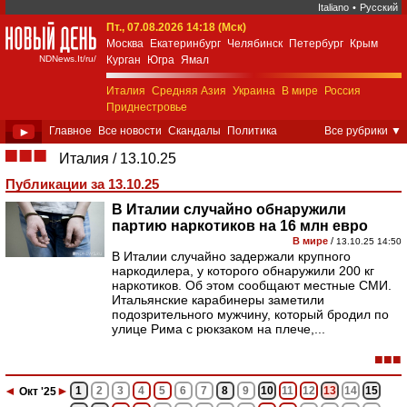
Italiano
•
Русский
Пт., 07.08.2026 14:18 (Мск)
New Day Italia
Москва
Екатеринбург
Челябинск
Петербург
Крым
NDNews.It/ru/
Курган
Югра
Ямал
Италия
Средняя Азия
Украина
В мире
Россия
Приднестровье
►
Главное
Все новости
Скандалы
Политика
Все рубрики
▼
Экономика
Общество
Спорт
Культура
■■■
Италия
13.10.25
Weekend 18+
Авторское
Поиск
Публикации за 13.10.25
В Италии случайно обнаружили
партию наркотиков на 16 млн евро
В мире
/
13.10.25 14:50
В Италии случайно задержали крупного
наркодилера, у которого обнаружили 200 кг
наркотиков. Об этом сообщают местные СМИ.
Итальянские карабинеры заметили
подозрительного мужчину, который бродил по
улице Рима с рюкзаком на плече,...
■■■
◄
►
1
2
3
4
5
6
7
8
9
10
11
12
13
14
15
Окт
'25