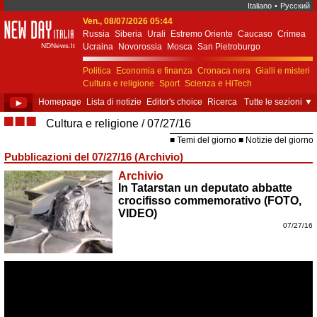
Italiano
•
Русский
Ven., 08/07/2026 05:44
New Day Italia
Russia
Siberia
Urali
Estremo Oriente
Caucaso
Crimea
NDNews.It
Ucraina
Novorossia
Mosca
San Pietroburgo
Ekaterinburgo
Kiev
Simferopol
Sebastopoli
Politica
Economia e finanza
Cronaca nera
Gialli e misteri
Cultura e religione
Sport
Scienza e HiTech
Costume e società
Unione Europea
►
Homepage
Lista di notizie
Editor's choice
Ricerca
Tutte le sezioni
▼
■■■
Cultura e religione
07/27/16
Temi del giorno
Notizie del giorno
Pubblicazioni del 07/27/16 (Archivio)
Archivio
In Tatarstan un deputato abbatte
crocifisso commemorativo (FOTO,
VIDEO)
07/27/16