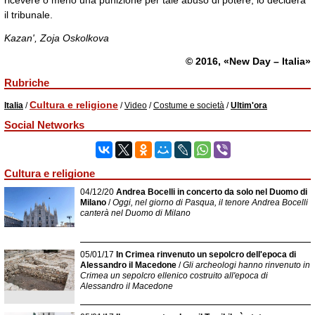
ricevere o meno una punizione per tale abuso di potere, lo deciderà
il tribunale.
Kazan', Zoja Oskolkova
© 2016, «New Day – Italia»
Rubriche
Cultura e religione
Italia
/
/
Video
/
Costume e società
/
Ultim'ora
Social Networks
Cultura e religione
04/12/20
Andrea Bocelli in concerto da solo nel Duomo di
Milano
/
Oggi, nel giorno di Pasqua, il tenore Andrea Bocelli
canterà nel Duomo di Milano
05/01/17
In Crimea rinvenuto un sepolcro dell'epoca di
Alessandro il Macedone
/
Gli archeologi hanno rinvenuto in
Crimea un sepolcro ellenico costruito all'epoca di
Alessandro il Macedone