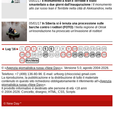
05/01/17
Il monumento a Ivan il Terribile è stato
smantellato a due giorni dall'inaugurazione
/
Il monumento
allo zar russo Ivan il Terribile nella città di Aleksandrov, nella
05/01/17
In Siberia si è tenuta una processione sulle
barche contro i roditori (FOTO)
/
Nella regione di Omsk
un'esondazione ha provocato un'invasione di roditori
◄
►
1
2
3
4
5
6
7
8
9
10
11
12
13
14
15
Lug
'16
16
17
18
19
20
21
22
23
24
25
26
27
28
29
30
31
Archivio
© «
Agenzia giornalistica russa «New Day»
». Versione 5.0, agosto 2004-2026.
Informazioni
Telefono: +7 (499) 136-80-96. E-mail: urfoorg (chiocciola) gmail.com
Agenzia giornalistica russa «New Day» registrata dal Servizio federale di
La riproduzione, la pubblicazione e la distribuzione di tutto il materiale
telecomunicazioni, tecnologie informatiche e mass media della Federazione
contenuto in questo sito richiedono obbligatoriamente il riferimento all'«
Agenzia
Russa. Certificato di registrazione dei mass media: EL № FS 77 - 61044 del 5
giornalistica russa «New Day»
».
marzo 2015.
Il prodotto informativo è destinato alle persone di età +18 anni
Fondatore: «New Day» S.r.l., indirizzo di redazione: 620014, città di
© 2004-2026. Concetto, disegno, HTML, CSS, Scripts
Ekaterinburgo, via Radišev, pal.6, scala «А», uff. 1104.
La redazione dell'«
Agenzia giornalistica russa «New Day»
» declina ogni
responsabilità per il contenuto degli annunci pubblicitari. La redazione non
fornisce informazioni.
© New Day
*