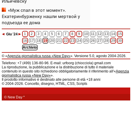
Ильичевску
«Муж спал в этот момент».
Екатеринбурженку нашли мертвой у
подъезда ее дома
◄
►
1
2
3
4
5
6
7
8
9
10
11
12
13
14
15
Giu
'24
16
17
18
19
20
21
22
23
24
25
26
27
28
29
30
Archivio
© «
Agenzia giornalistica russa «New Day»
». Versione 5.0, agosto 2004-2026.
Informazioni
Telefono: +7 (499) 136-80-96. E-mail: urfoorg (chiocciola) gmail.com
Agenzia giornalistica russa «New Day» registrata dal Servizio federale di
La riproduzione, la pubblicazione e la distribuzione di tutto il materiale
telecomunicazioni, tecnologie informatiche e mass media della Federazione
contenuto in questo sito richiedono obbligatoriamente il riferimento all'«
Agenzia
Russa. Certificato di registrazione dei mass media: EL № FS 77 - 61044 del 5
giornalistica russa «New Day»
».
marzo 2015.
Il prodotto informativo è destinato alle persone di età +18 anni
Fondatore: «New Day» S.r.l., indirizzo di redazione: 620014, città di
© 2004-2026. Concetto, disegno, HTML, CSS, Scripts
Ekaterinburgo, via Radišev, pal.6, scala «А», uff. 1104.
La redazione dell'«
Agenzia giornalistica russa «New Day»
» declina ogni
responsabilità per il contenuto degli annunci pubblicitari. La redazione non
fornisce informazioni.
© New Day
*