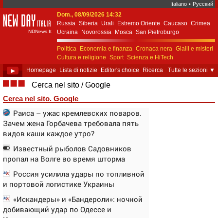
Italiano
•
Русский
Dom., 08/09/2026 14:32
New Day Italia
Russia
Siberia
Urali
Estremo Oriente
Caucaso
Crimea
NDNews.It
Ucraina
Novorossia
Mosca
San Pietroburgo
Ekaterinburgo
Kiev
Simferopol
Sebastopoli
Politica
Economia e finanza
Cronaca nera
Gialli e misteri
Cultura e religione
Sport
Scienza e HiTech
Costume e società
Unione Europea
►
Homepage
Lista di notizie
Editor's choice
Ricerca
Tutte le sezioni
▼
■■■
Cerca nel sito
Google
Cerca nel sito. Google
Раиса – ужас кремлевских поваров.
Зачем жена Горбачева требовала пять
видов каши каждое утро?
Известный рыболов Садовников
пропал на Волге во время шторма
Россия усилила удары по топливной
и портовой логистике Украины
«Искандеры» и «Бандероли»: ночной
добивающий удар по Одессе и