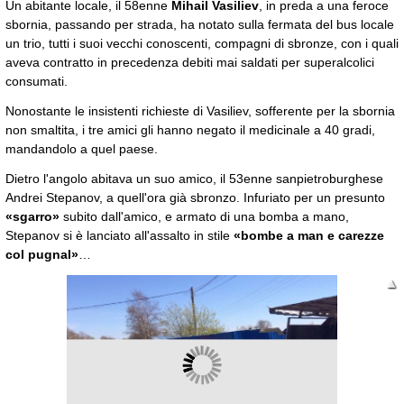
Un abitante locale, il 58enne
Mihail Vasiliev
, in preda a una feroce
sbornia, passando per strada, ha notato sulla fermata del bus locale
un trio, tutti i suoi vecchi conoscenti, compagni di sbronze, con i quali
aveva contratto in precedenza debiti mai saldati per superalcolici
consumati.
Nonostante le insistenti richieste di Vasiliev, sofferente per la sbornia
non smaltita, i tre amici gli hanno negato il medicinale a 40 gradi,
mandandolo a quel paese.
Dietro l'angolo abitava un suo amico, il 53enne sanpietroburghese
Andrei Stepanov, a quell'ora già sbronzo. Infuriato per un presunto
«sgarro»
subito dall'amico, e armato di una bomba a mano,
Stepanov si è lanciato all'assalto in stile
«bombe a man e carezze
col pugnal»
…
▲
▼