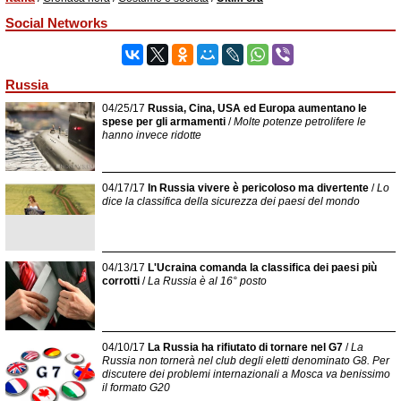
Social Networks
Russia
04/25/17
Russia, Cina, USA ed Europa aumentano le
spese per gli armamenti
/
Molte potenze petrolifere le
hanno invece ridotte
04/17/17
In Russia vivere è pericoloso ma divertente
/
Lo
dice la classifica della sicurezza dei paesi del mondo
04/13/17
L'Ucraina comanda la classifica dei paesi più
corrotti
/
La Russia è al 16° posto
04/10/17
La Russia ha rifiutato di tornare nel G7
/
La
Russia non tornerà nel club degli eletti denominato G8. Per
discutere dei problemi internazionali a Mosca va benissimo
il formato G20