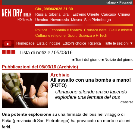
Italiano
•
Русский
Gio., 08/06/2026 21:30
New Day Italia
Russia
Siberia
Urali
Estremo Oriente
Caucaso
Crimea
NDNews.It
Ucraina
Novorossia
Mosca
San Pietroburgo
Ekaterinburgo
Kiev
Simferopol
Sebastopoli
Politica
Economia e finanza
Cronaca nera
Gialli e misteri
Cultura e religione
Sport
Scienza e HiTech
Costume e società
Unione Europea
►
Homepage
Lista di notizie
Editor's choice
Ricerca
Tutte le sezioni
▼
■■■
Lista di notizie
05/03/16
Temi del giorno
Notizie del giorno
Pubblicazioni del 05/03/16 (Archivio)
Archivio
All'assalto con una bomba a mano!
(FOTO)
Ubriacone difende amico facendo
esplodere una fermata del bus
05/03/16
Una potente esplosione
su una fermata del bus nel villaggio di
Paša (provincia di San Pietroburgo) ha provocato un morto e alcuni
feriti.