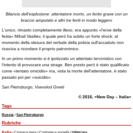
Bilancio dell'esplosione: attentatore morto, un ferito grave con un
braccio amputato e altri tre feriti in modo leggero
L'unico, rimasto completamente illeso, era appunto «l'eroe della
festa» Mihail Vasiliev, il quale però ha subito un forte shock: al
momento della stesura del verbale della polizia sull'accaduto non
riusciva a ricordare il proprio patronimico.
In un primo momento si è ipotizzato un attentato terroristico con
l'intento di provocare una strage. Ben presto però è stato qualificato
come «tentato omicidio» ma, vista la morte dell'attentatore, è stato
passato poi per «suicidio».
San Pietroburgo, Vsevolod Gnetii
© 2016, «New Day – Italia»
Tags
Russia
/
San Pietroburgo
Rubriche
Italia
/
Cronaca nera
/
Costume e società
/
Ultim'ora