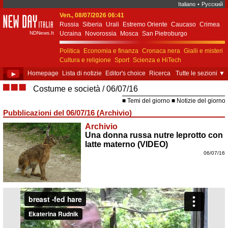
Italiano
•
Русский
Ven., 08/07/2026 06:41
New Day Italia
Russia
Siberia
Urali
Estremo Oriente
Caucaso
Crimea
NDNews.It
Ucraina
Novorossia
Mosca
San Pietroburgo
Ekaterinburgo
Kiev
Simferopol
Sebastopoli
Politica
Economia e finanza
Cronaca nera
Gialli e misteri
Cultura e religione
Sport
Scienza e HiTech
Costume e società
Unione Europea
►
Homepage
Lista di notizie
Editor's choice
Ricerca
Tutte le sezioni
▼
■■■
Costume e società
06/07/16
Temi del giorno
Notizie del giorno
Pubblicazioni del 06/07/16 (Archivio)
Archivio
Una donna russa nutre leprotto con
latte materno (VIDEO)
06/07/16