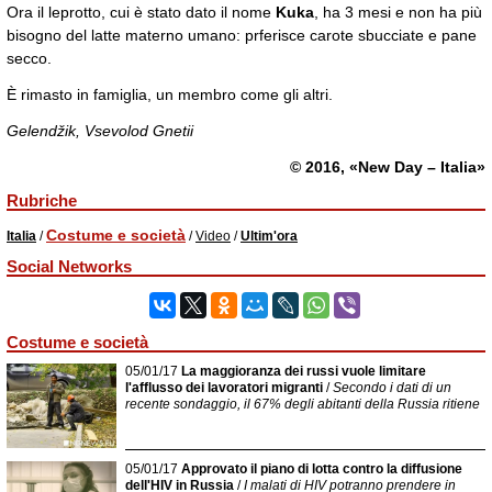
Ora il leprotto, cui è stato dato il nome
Kuka
, ha 3 mesi e non ha più
bisogno del latte materno umano: prferisce carote sbucciate e pane
secco.
È rimasto in famiglia, un membro come gli altri.
Gelendžik, Vsevolod Gnetii
© 2016, «New Day – Italia»
Rubriche
Costume e società
Italia
/
/
Video
/
Ultim'ora
Social Networks
Costume e società
05/01/17
La maggioranza dei russi vuole limitare
l'afflusso dei lavoratori migranti
/
Secondo i dati di un
recente sondaggio, il 67% degli abitanti della Russia ritiene
05/01/17
Approvato il piano di lotta contro la diffusione
dell'HIV in Russia
/
I malati di HIV potranno prendere in