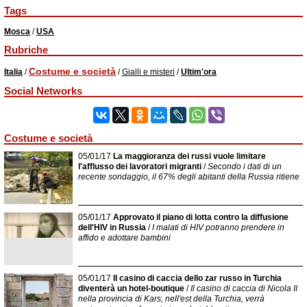
Tags
Mosca
/
USA
Rubriche
Costume e società
Italia
/
/
Gialli e misteri
/
Ultim'ora
Social Networks
Costume e società
05/01/17
La maggioranza dei russi vuole limitare
l'afflusso dei lavoratori migranti
/
Secondo i dati di un
recente sondaggio, il 67% degli abitanti della Russia ritiene
05/01/17
Approvato il piano di lotta contro la diffusione
dell'HIV in Russia
/
I malati di HIV potranno prendere in
affido e adottare bambini
05/01/17
Il casino di caccia dello zar russo in Turchia
diventerà un hotel-boutique
/
Il casino di caccia di Nicola II
nella provincia di Kars, nell'est della Turchia, verrà