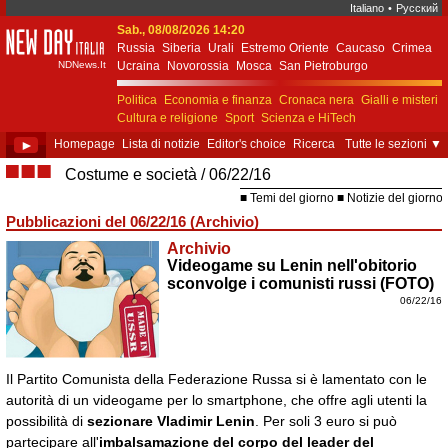
Italiano
•
Русский
Sab., 08/08/2026 14:20
New Day Italia
Russia
Siberia
Urali
Estremo Oriente
Caucaso
Crimea
NDNews.It
Ucraina
Novorossia
Mosca
San Pietroburgo
Ekaterinburgo
Kiev
Simferopol
Sebastopoli
Politica
Economia e finanza
Cronaca nera
Gialli e misteri
Cultura e religione
Sport
Scienza e HiTech
Costume e società
Unione Europea
►
Homepage
Lista di notizie
Editor's choice
Ricerca
Tutte le sezioni
▼
■■■
Costume e società
06/22/16
Temi del giorno
Notizie del giorno
Pubblicazioni del 06/22/16 (Archivio)
Archivio
Videogame su Lenin nell'obitorio
sconvolge i comunisti russi (FOTO)
06/22/16
Il Partito Comunista della Federazione Russa si è lamentato con le
autorità di un videogame per lo smartphone, che offre agli utenti la
possibilità di
sezionare Vladimir Lenin
. Per soli 3 euro si può
partecipare all'
imbalsamazione del corpo del leader del