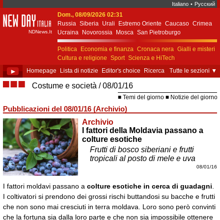
Italiano
•
Русский
Dom., 08/09/2026 02:31
New Day Italia
Russia
Siberia
Urali
Estremo Oriente
Caucaso
Crimea
NDNews.It
Ucraina
Novorossia
Mosca
San Pietroburgo
Ekaterinburgo
Kiev
Simferopol
Sebastopoli
Politica
Economia e finanza
Cronaca nera
Gialli e misteri
Cultura e religione
Sport
Scienza e HiTech
Costume e società
Unione Europea
►
Homepage
Lista di notizie
Editor's choice
Ricerca
Tutte le sezioni
▼
■■■
Costume e società
08/01/16
Temi del giorno
Notizie del giorno
Pubblicazioni del 08/01/16 (Archivio)
Archivio
I fattori della Moldavia passano a
colture esotiche
Frutti di bosco siberiani e frutti
tropicali al posto di mele e uva
08/01/16
I fattori moldavi passano a
colture esotiche in cerca di guadagni
.
I coltivatori si prendono dei grossi rischi buttandosi su bacche e frutti
che non sono mai cresciuti in terra moldava. Loro sono però convinti
che la fortuna sia dalla loro parte e che non sia impossibile ottenere