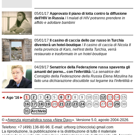
05/01/17
Approvato il piano di lotta contro la diffusione
dell'HIV in Russia
/
I malati di HIV potranno prendere in
affido e adottare bambini
05/01/17
Il casino di caccia dello zar russo in Turchia
diventerà un hotel-boutique
/
Il casino di caccia di Nicola II
nella provincia di Kars, nell'est della Turchia, verrà
restaurato e trasformato in un hotel-boutique
04/28/17
Senatrice della Federazione russa spaventa gli
amanti del porno... con l'infertilità
/
La senatrice del
Consiglio della Federazione della Russia Elena Mizulina ha
fatto una dichiarazione discutibile sul legame tra l'infertilità e
◄
►
1
2
3
4
5
6
7
8
9
10
11
12
13
14
15
Ago
'16
16
17
18
19
20
21
22
23
24
25
26
27
28
29
30
31
Archivio
© «
Agenzia giornalistica russa «New Day»
». Versione 5.0, agosto 2004-2026.
Informazioni
Telefono: +7 (499) 136-80-96. E-mail: urfoorg (chiocciola) gmail.com
Agenzia giornalistica russa «New Day» registrata dal Servizio federale di
La riproduzione, la pubblicazione e la distribuzione di tutto il materiale
telecomunicazioni, tecnologie informatiche e mass media della Federazione