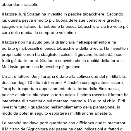
abbondanti raccolti.
Il fattore Jurij Stratan ha investito in pesche tabacchiere. Secondo
lui, questa pesca è molto più buona delle sue consorelle greche,
spagnole e italiane. E, sebbene la pesca tabacchiera sia tre volte più
cara della media, la comprano volentieri.
Il fattore non ha avuto paura di lanciarsi nell'esperimento e ha
portato gli arboscelli di pesca tabacchiera dalla Grecia. Ha investito i
propri soldi e non ha sbagliato i calcoli. Il giovane frutteto dà i suoi
frutti già da tre anni. Stratan è convinto che la qualità della terra in
Moldavia garantisca le pesche più gustose.
Un altro fattore, Jurij Taraj, si è dato alla coltivazione del mirtillo blu,
destinandogli 10 ettari di terreno. Affinché i cespugli attecchissero,
Taraj ha trasportato appositamente della torba dalla Bielorussia,
poiché al mirtillo blu piace la terra acida. Il primo raccolto il fattore ha
intenzione di smerciarlo sul mercato interno a 18 euro al chilo. E di
investire tutto il guadagno nell'ampliamento della piantagione, in
modo da poter in seguito esportare i mirtilli anche all'estero.
Le autorità moldave però guardano con diffidenza questi precursori.
Il Ministro dell'Agricoltura del paese ha dato indicazioni ai fattori di