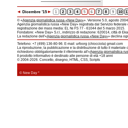
◄
►
Dic
embre
'15
1
2
3
4
5
6
7
8
9
10
1
© «
Agenzia giornalistica russa «New Day»
». Versione 5.0, agosto 2004
Agenzia giornalistica russa «New Day» registrata dal Servizio federale 
registrazione dei mass media: EL № FS 77 - 61044 del 5 marzo 2015.
Fondatore: «New Day» S.r.l., indirizzo di redazione: 620014, città di Ekat
La redazione dell'«
Agenzia giornalistica russa «New Day»
» declina ogn
Telefono: +7 (499) 136-80-96. E-mail: urfoorg (chiocciola) gmail.com
La riproduzione, la pubblicazione e la distribuzione di tutto il materiale 
richiedono obbligatoriamente il riferimento all'«
Agenzia giornalistica r
Il prodotto informativo è destinato alle persone di età +18 anni
© 2004-2026. Concetto, disegno, HTML, CSS, Scripts
© New Day
*