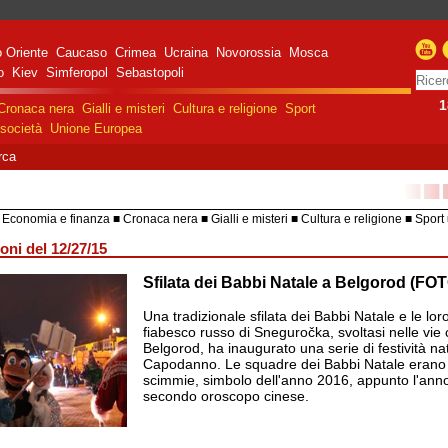
 Oriente
Caucaso
Crimea
Ucraina
Novorossia
Mosca
o
Kiev
Simferopol
Sebastopoli
1
Cronaca nera
Gialli e misteri
Cultura e religione
Sport
società
Unione Europea
rca
■■
Economia e finanza
Cronaca nera
Gialli e misteri
Cultura e religione
Sport
HiTech
Costume e società
Unione 
oni del 12/27/15
Sfilata dei Babbi Natale a Belgorod (FO
razione militare speciale
e Russa in Ucraina
Una tradizionale sfilata dei Babbi Natale e le lor
fiabesco russo di Sneguročka, svoltasi nelle vie ce
Belgorod, ha inaugurato una serie di festività nat
Capodanno. Le squadre dei Babbi Natale erano 
scimmie, simbolo dell'anno 2016, appunto l'ann
secondo oroscopo cinese.