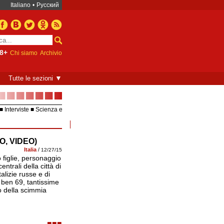
Italiano
•
Русский
8+
Chi siamo
Archivio
▼
Tutte le sezioni
■■■■■■■
Interviste
Scienza e
Europea – UE
Video
TO, VIDEO)
Italia
/
12/27/15
o figlie, personaggio
ntrali della città di
alizie russe e di
ben 69, tantissime
o della scimmia
■■■