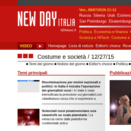
Ven., 08/07/2026 21:12
Russia
Siberia
Urali
Estremo
New Day Italia
San Pietroburgo
Ekaterinburg
NDNews.It
Politica
Economia e finanza
Scienza e HiTech
Costume e 
VIDEO
►
Homepage
Lista di notizie
Editor's choice
Rice
■■■
Costume e società
12/27/15
Temi del giorno
Notizie del giorno
Editor's choice
Politica
Temi principali
Pubblicazi
Discriminazione per motivi nazionali e
sostegno dell'ope
politici: in Italia è iniziata l'epurazione
della Federazion
dei giornalisti russi
/
In Italia è stata
intensificata la pressione sui giornalisti con
cittadinanza russa che si esprimono a
Scienziati russi preannunciano una
catastrofe su scala planetaria
/
La
minaccia viene dalla piattaforma
continentale artica