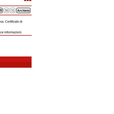
9
30
31
Archivio
a. Certificato di
sce informazioni.