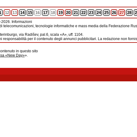
1
12
13
14
15
16
17
18
19
20
21
22
23
24
25
26
27
28
2
-2026. Informazioni
di telecomunicazioni, tecnologie informatiche e mass media della Federazione Russ
erinburgo, via Radišev, pal.6, scala «А», uff. 1104.
i responsabilità per il contenuto degli annunci pubblicitari. La redazione non forni
contenuto in questo sito
ussa «New Day»
».