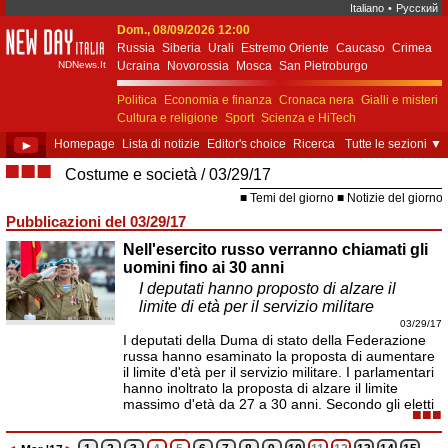
Italiano
•
Русский
Dom., 08/09/2026 12:00
New Day Italia
Russia
Siberia
Urali
Estremo Oriente
Caucaso
Crimea
NDNews.It
Ucraina
Novorossia
Mosca
San Pietroburgo
Ekaterinburgo
Kiev
Simferopol
Sebastopoli
Politica
Economia e finanza
Cronaca nera
Gialli e misteri
Cultura e religione
Sport
Scienza e HiTech
Costume e società
Unione Europea
►
Homepage
Lista di notizie
Editor's choice
Ricerca
Tutte le sezioni
▼
■■■
Costume e società
03/29/17
Temi del giorno
Notizie del giorno
Pubblicazioni del 03/29/17
Nell'esercito russo verranno chiamati gli
uomini fino ai 30 anni
I deputati hanno proposto di alzare il
limite di età per il servizio militare
03/29/17
I deputati della Duma di stato della Federazione
russa hanno esaminato la proposta di aumentare
il limite d'età per il servizio militare. I parlamentari
hanno inoltrato la proposta di alzare il limite
massimo d'età da 27 a 30 anni. Secondo gli eletti
■■■