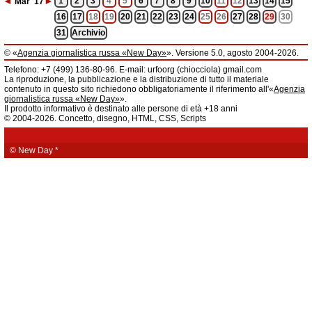
◄
►
1
2
3
4
5
6
7
8
9
10
11
12
13
14
15
Mar
'17
16
17
18
19
20
21
22
23
24
25
26
27
28
29
30
31
Archivio
© «
Agenzia giornalistica russa «New Day»
». Versione 5.0, agosto 2004-2026.
Informazioni
Telefono: +7 (499) 136-80-96. E-mail: urfoorg (chiocciola) gmail.com
Agenzia giornalistica russa «New Day» registrata dal Servizio federale di
La riproduzione, la pubblicazione e la distribuzione di tutto il materiale
telecomunicazioni, tecnologie informatiche e mass media della Federazione
contenuto in questo sito richiedono obbligatoriamente il riferimento all'«
Agenzia
Russa. Certificato di registrazione dei mass media: EL № FS 77 - 61044 del 5
giornalistica russa «New Day»
».
marzo 2015.
Il prodotto informativo è destinato alle persone di età +18 anni
Fondatore: «New Day» S.r.l., indirizzo di redazione: 620014, città di
© 2004-2026. Concetto, disegno, HTML, CSS, Scripts
Ekaterinburgo, via Radišev, pal.6, scala «А», uff. 1104.
La redazione dell'«
Agenzia giornalistica russa «New Day»
» declina ogni
responsabilità per il contenuto degli annunci pubblicitari. La redazione non
fornisce informazioni.
© New Day
*