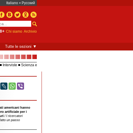
Italiano
•
Русский
8+
Chi siamo
Archivio
▼
Tutte le sezioni
■■■■■■■
Interviste
Scienza e
Europea – UE
Video
ati americani hanno
significativo per risolvere il problema della
o artificiale per i
sopravvivenza dei bambini prematuri
uri
/
I ricercatori
fatto un passo