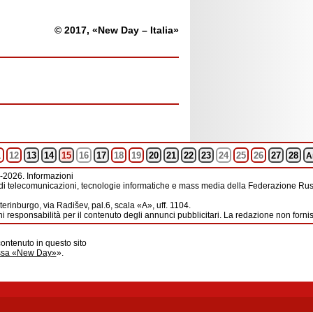
© 2017, «New Day – Italia»
1
12
13
14
15
16
17
18
19
20
21
22
23
24
25
26
27
28
A
-2026. Informazioni
di telecomunicazioni, tecnologie informatiche e mass media della Federazione Russ
erinburgo, via Radišev, pal.6, scala «А», uff. 1104.
i responsabilità per il contenuto degli annunci pubblicitari. La redazione non forni
contenuto in questo sito
ussa «New Day»
».