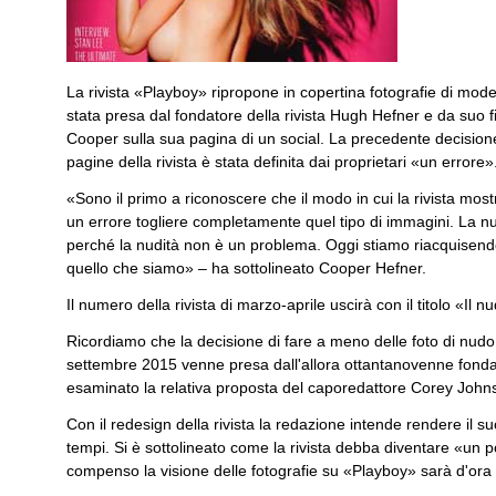
La rivista «Playboy» ripropone in copertina fotografie di mo
stata presa dal fondatore della rivista Hugh Hefner e da suo fi
Cooper sulla sua pagina di un social. La precedente decisione
pagine della rivista è stata definita dai proprietari «un errore»
«Sono il primo a riconoscere che il modo in cui la rivista most
un errore togliere completamente quel tipo di immagini. La nu
perché la nudità non è un problema. Oggi stiamo riacquisend
quello che siamo» ­– ha sottolineato Cooper Hefner.
Il numero della rivista di marzo-aprile uscirà con il titolo «Il
Ricordiamo che la decisione di fare a meno delle foto di nudo
settembre 2015 venne presa dall'allora ottantanovenne fonda
esaminato la relativa proposta del caporedattore Corey John
Con il redesign della rivista la redazione intende rendere il su
tempi. Si è sottolineato come la rivista debba diventare «un po
compenso la visione delle fotografie su «Playboy» sarà d'ora in