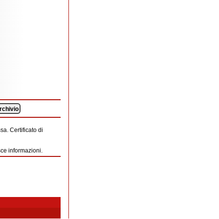
rchivio
a. Certificato di
sce informazioni.