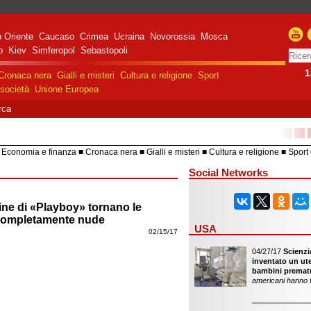
 Oriente
Caucaso
Crimea
Ucraina
Novorossia
Mosca
o
Kiev
Simferopol
Sebastopoli
1
Cronaca nera
Gialli e misteri
Cultura e religione
Sport
società
Unione Europea
rca
■■
Economia e finanza
Cronaca nera
Gialli e misteri
Cultura e religione
Sport
HiTech
Costume e società
Unione 
Social Networks
ine di «Playboy» tornano le
completamente nude
USA
02/15/17
04/27/17
Scienzi
inventato un uter
bambini premat
americani hanno 