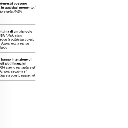
raterrestri possono
a in qualsiasi momento
/
ettore della NASA
ittima di un triangolo
USA
/
Nello stato
egon la polizia ha trovato
a donna, morta per un
fuoco
 hanno intenzione di
2018 570 milioni di dollari, ora si parla
gli aiuti finanziari
solamente di 177 milioni
USA stanno per tagliare gli
l'Ucraina: se prima si
inare a questo paese nel