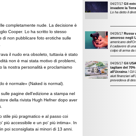
04/27/17
Gli ext
invadere la Terr
Lo ha detto il dir
delle completamente nude. La decisione è
glio Cooper. Lo ha scritto lo stesso
04/26/17
Russa v
 di non pubblicare foto erotiche sulle
amoroso negli 
americano dell'Or
.
il cadavere di un
colpo di arma da 
rava il nudo era obsoleto, tuttavia è stato
dità non è mai stata motivo di problemi,
04/26/17
Gli USA
o la nostra personalità e proclamiamo
tagliare del 70% 
all'Ucraina
/
Gli 
aiuti finanziari al
prevedeva di dest
 nudo è normale» (Naked is normal).
 sulle pagine dell'edizione a stampa nel
tore della rivista Hugh Hefner dopo aver
s.
o stile più pragmatico e al passo coi
' più accessibile e un po' più intima». In
 poi sconsigliata ai minori di 13 anni.