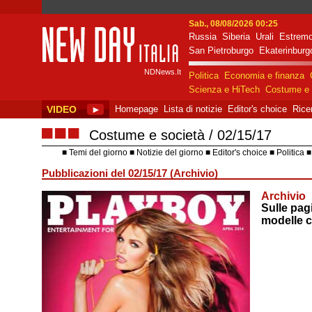
Sab., 08/08/2026 00:25
Russia
Siberia
Urali
Estremo
New Day Italia
San Pietroburgo
Ekaterinburg
NDNews.It
Politica
Economia e finanza
Scienza e HiTech
Costume e 
VIDEO
►
Homepage
Lista di notizie
Editor's choice
Rice
■■■
Costume e società
02/15/17
Temi del giorno
Notizie del giorno
Editor's choice
Politica
Pubblicazioni del 02/15/17 (Archivio)
Archivio
Sulle pag
modelle 