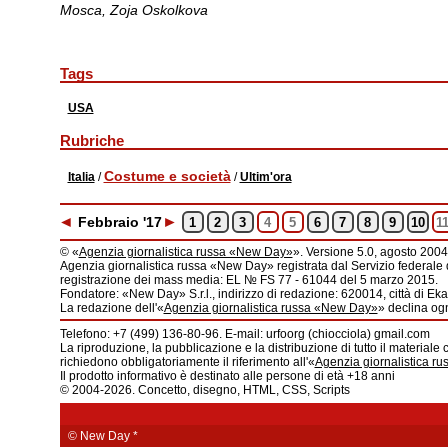
Mosca, Zoja Oskolkova
Tags
USA
Rubriche
Costume e società
Italia
/
/
Ultim'ora
◄
►
Feb
braio
'17
1
2
3
4
5
6
7
8
9
10
1
© «
Agenzia giornalistica russa «New Day»
». Versione 5.0, agosto 2004
Agenzia giornalistica russa «New Day» registrata dal Servizio federale 
registrazione dei mass media: EL № FS 77 - 61044 del 5 marzo 2015.
Fondatore: «New Day» S.r.l., indirizzo di redazione: 620014, città di Ekat
La redazione dell'«
Agenzia giornalistica russa «New Day»
» declina ogn
Telefono: +7 (499) 136-80-96. E-mail: urfoorg (chiocciola) gmail.com
La riproduzione, la pubblicazione e la distribuzione di tutto il materiale 
richiedono obbligatoriamente il riferimento all'«
Agenzia giornalistica r
Il prodotto informativo è destinato alle persone di età +18 anni
© 2004-2026. Concetto, disegno, HTML, CSS, Scripts
© New Day
*