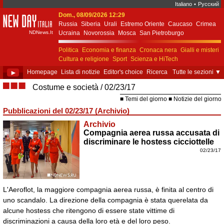
Italiano
•
Русский
Dom., 08/09/2026 12:29
New Day Italia
Russia
Siberia
Urali
Estremo Oriente
Caucaso
Crimea
NDNews.It
Ucraina
Novorossia
Mosca
San Pietroburgo
Ekaterinburgo
Kiev
Simferopol
Sebastopoli
Politica
Economia e finanza
Cronaca nera
Gialli e misteri
Cultura e religione
Sport
Scienza e HiTech
Costume e società
Unione Europea
►
Homepage
Lista di notizie
Editor's choice
Ricerca
Tutte le sezioni
▼
■■■
Costume e società
02/23/17
Temi del giorno
Notizie del giorno
Pubblicazioni del 02/23/17 (Archivio)
Archivio
Compagnia aerea russa accusata di
discriminare le hostess cicciottelle
02/23/17
L'Aeroflot, la maggiore compagnia aerea russa, è finita al centro di
uno scandalo. La direzione della compagnia è stata querelata da
alcune hostess che ritengono di essere state vittime di
discriminazioni a causa della loro età e del loro peso.