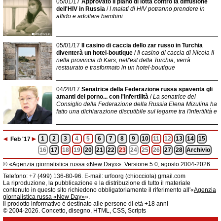
05/01/17
Approvato il piano di lotta contro la diffusione
dell'HIV in Russia
/
I malati di HIV potranno prendere in
affido e adottare bambini
05/01/17
Il casino di caccia dello zar russo in Turchia
diventerà un hotel-boutique
/
Il casino di caccia di Nicola II
nella provincia di Kars, nell'est della Turchia, verrà
restaurato e trasformato in un hotel-boutique
04/28/17
Senatrice della Federazione russa spaventa gli
amanti del porno... con l'infertilità
/
La senatrice del
Consiglio della Federazione della Russia Elena Mizulina ha
fatto una dichiarazione discutibile sul legame tra l'infertilità e
◄
►
1
2
3
4
5
6
7
8
9
10
11
12
13
14
15
Feb
'17
16
17
18
19
20
21
22
23
24
25
26
27
28
Archivio
© «
Agenzia giornalistica russa «New Day»
». Versione 5.0, agosto 2004-2026.
Informazioni
Telefono: +7 (499) 136-80-96. E-mail: urfoorg (chiocciola) gmail.com
Agenzia giornalistica russa «New Day» registrata dal Servizio federale di
La riproduzione, la pubblicazione e la distribuzione di tutto il materiale
telecomunicazioni, tecnologie informatiche e mass media della Federazione
contenuto in questo sito richiedono obbligatoriamente il riferimento all'«
Agenzia
Russa. Certificato di registrazione dei mass media: EL № FS 77 - 61044 del 5
giornalistica russa «New Day»
».
marzo 2015.
Il prodotto informativo è destinato alle persone di età +18 anni
Fondatore: «New Day» S.r.l., indirizzo di redazione: 620014, città di
© 2004-2026. Concetto, disegno, HTML, CSS, Scripts
Ekaterinburgo, via Radišev, pal.6, scala «А», uff. 1104.
La redazione dell'«
Agenzia giornalistica russa «New Day»
» declina ogni