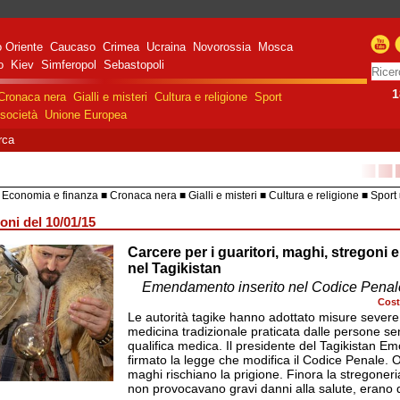
 Oriente
Caucaso
Crimea
Ucraina
Novorossia
Mosca
o
Kiev
Simferopol
Sebastopoli
1
Cronaca nera
Gialli e misteri
Cultura e religione
Sport
società
Unione Europea
rca
■■
Economia e finanza
Cronaca nera
Gialli e misteri
Cultura e religione
Sport
HiTech
Costume e società
Unione 
oni del 10/01/15
Carcere per i guaritori, maghi, stregoni 
razione militare speciale
e Russa in Ucraina
nel Tagikistan
Emendamento inserito nel Codice Penal
Cost
Le autorità tagike hanno adottato misure severe
medicina tradizionale praticata dalle persone s
qualifica medica. Il presidente del Tagikistan
firmato la legge che modifica il Codice Penale. 
maghi rischiano la prigione. Finora la stregoneri
non provocavano gravi danni alla salute, erano 