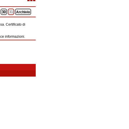
30
31
Archivio
a. Certificato di
sce informazioni.