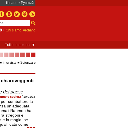
Italiano
•
Русский
8+
Chi siamo
Archivio
▼
Tutte le sezioni
■■■■■■■
Interviste
Scienza e
Europea – UE
Video
e chiaroveggenti
illecito amministrativo e comportavano una multa
guaritori rischiano fino a sette anni di carcere.
e del paese
ume e società
/
10/01/15
 per combattere la
enza un'adeguata
 Emomali Rahmon ha
Ora stregoni e
a e la magia, se
qualificate come
■■■