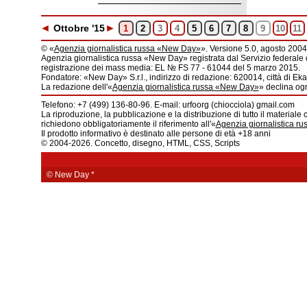
◄
►
Ott
obre
'15
1
2
3
4
5
6
7
8
9
10
11
© «
Agenzia giornalistica russa «New Day»
». Versione 5.0, agosto 2004
Agenzia giornalistica russa «New Day» registrata dal Servizio federale 
registrazione dei mass media: EL № FS 77 - 61044 del 5 marzo 2015.
Fondatore: «New Day» S.r.l., indirizzo di redazione: 620014, città di Ekat
La redazione dell'«
Agenzia giornalistica russa «New Day»
» declina ogn
Telefono: +7 (499) 136-80-96. E-mail: urfoorg (chiocciola) gmail.com
La riproduzione, la pubblicazione e la distribuzione di tutto il materiale 
richiedono obbligatoriamente il riferimento all'«
Agenzia giornalistica r
Il prodotto informativo è destinato alle persone di età +18 anni
© 2004-2026. Concetto, disegno, HTML, CSS, Scripts
© New Day
*