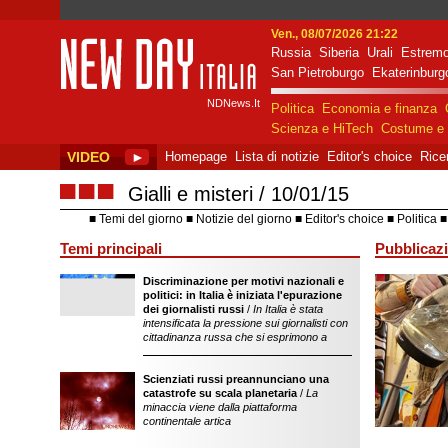
Ven., 08/07/2026 21:22
Russia
Siberia
Urali
Estremo
New Day Italia
San Pietroburgo
Ekaterinburg
NDNews.It
Politica
Economia e finanza
Scienza e HiTech
Costume e 
VIDEO
►
Homepage
Lista di notizie
Editor's choice
Rice
■■■
Gialli e misteri
10/01/15
Temi del giorno
Notizie del giorno
Editor's choice
Politica
Temi principali
Pubblicazi
Discriminazione per motivi nazionali e
sostegno dell'ope
politici: in Italia è iniziata l'epurazione
della Federazion
dei giornalisti russi
/
In Italia è stata
intensificata la pressione sui giornalisti con
cittadinanza russa che si esprimono a
Scienziati russi preannunciano una
catastrofe su scala planetaria
/
La
minaccia viene dalla piattaforma
continentale artica