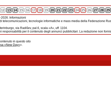
12
13
14
15
16
17
18
19
20
21
22
23
24
25
26
27
28
29
-2026. Informazioni
di telecomunicazioni, tecnologie informatiche e mass media della Federazione Russ
erinburgo, via Radišev, pal.6, scala «А», uff. 1104.
i responsabilità per il contenuto degli annunci pubblicitari. La redazione non forni
contenuto in questo sito
ussa «New Day»
».