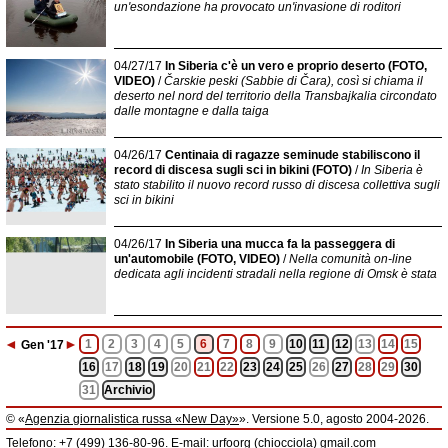
un'esondazione ha provocato un'invasione di roditori
04/27/17
In Siberia c'è un vero e proprio deserto (FOTO,
VIDEO)
/
Čarskie peski (Sabbie di Čara), così si chiama il
deserto nel nord del territorio della Transbajkalia circondato
dalle montagne e dalla taiga
04/26/17
Centinaia di ragazze seminude stabiliscono il
record di discesa sugli sci in bikini (FOTO)
/
In Siberia è
stato stabilito il nuovo record russo di discesa collettiva sugli
sci in bikini
04/26/17
In Siberia una mucca fa la passeggera di
un'automobile (FOTO, VIDEO)
/
Nella comunità on-line
dedicata agli incidenti stradali nella regione di Omsk è stata
◄
►
1
2
3
4
5
6
7
8
9
10
11
12
13
14
15
Gen
'17
16
17
18
19
20
21
22
23
24
25
26
27
28
29
30
31
Archivio
© «
Agenzia giornalistica russa «New Day»
». Versione 5.0, agosto 2004-2026.
Informazioni
Telefono: +7 (499) 136-80-96. E-mail: urfoorg (chiocciola) gmail.com
Agenzia giornalistica russa «New Day» registrata dal Servizio federale di