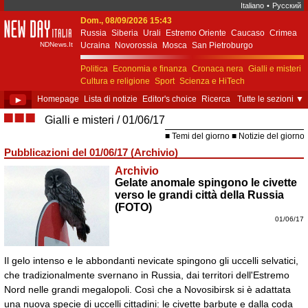
Italiano
•
Русский
Dom., 08/09/2026 15:43
New Day Italia
Russia
Siberia
Urali
Estremo Oriente
Caucaso
Crimea
NDNews.It
Ucraina
Novorossia
Mosca
San Pietroburgo
Ekaterinburgo
Kiev
Simferopol
Sebastopoli
Politica
Economia e finanza
Cronaca nera
Gialli e misteri
Cultura e religione
Sport
Scienza e HiTech
Costume e società
Unione Europea
►
Homepage
Lista di notizie
Editor's choice
Ricerca
Tutte le sezioni
▼
■■■
Gialli e misteri
01/06/17
Temi del giorno
Notizie del giorno
Pubblicazioni del 01/06/17 (Archivio)
Archivio
Gelate anomale spingono le civette
verso le grandi città della Russia
(FOTO)
01/06/17
Il gelo intenso e le abbondanti nevicate spingono gli uccelli selvatici,
che tradizionalmente svernano in Russia, dai territori dell'Estremo
Nord nelle grandi megalopoli. Così che a Novosibirsk si è adattata
una nuova specie di uccelli cittadini: le civette barbute e dalla coda