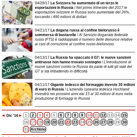
04/28/17
La Svizzera ha aumentato di un terzo le
esportazioni in Russia
/
Nel primo trimestre del 2017 le
esportazioni svizzere in Russia sono aumentate del 26%,
toccando i 490 milioni di dollari
04/21/17
La dogana russa al confine bielorusso è
sommersa di bustarelle
/
Al Servizio doganale federale
russo (FTS) è raddoppiato il numero delle denunce relative
ai casi di corruzione al confine russo-bielorusso
04/13/17
La Russia ha spaccato il G7: le nuove sanzioni
antirusse non hanno trovato sostegno
/
L'introduzione di
nuove sanzioni contro la Russia da parte di tutti gli stati del
G7 si sta imbattendo in difficoltà
04/11/17
Gigante tedesco del formaggio investe 30 milioni
di euro in Russia
/
L'azienda casearia tedesca Hochland
investirà nei prossimi anni dai 15 ai 30 milioni di euro nella
produzione di formaggi in Russia
◄
►
1
2
3
4
5
6
7
8
9
10
11
12
13
14
15
Dic
'16
16
17
18
19
20
21
22
23
24
25
26
27
28
29
30
31
Archivio