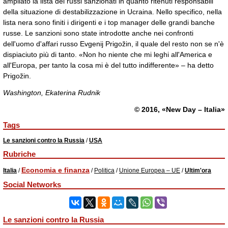
ampliato la lista dei russi sanzionati in quanto ritenuti responsabili
della situazione di destabilizzazione in Ucraina. Nello specifico, nella
lista nera sono finiti i dirigenti e i top manager delle grandi banche
russe. Le sanzioni sono state introdotte anche nei confronti
dell'uomo d'affari russo Evgenij Prigožin, il quale del resto non se n'è
dispiaciuto più di tanto. «Non ho niente che mi leghi all'America e
all'Europa, per tanto la cosa mi è del tutto indifferente» ‒ ha detto
Prigožin.
Washington, Ekaterina Rudnik
© 2016, «New Day – Italia»
Tags
Le sanzioni contro la Russia
/
USA
Rubriche
Economia e finanza
Italia
/
/
Politica
/
Unione Europea – UE
/
Ultim'ora
Social Networks
Le sanzioni contro la Russia