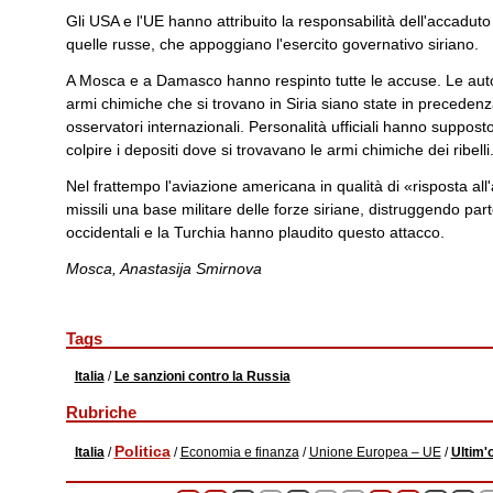
Gli USA e l'UE hanno attribuito la responsabilità dell'accaduto a
quelle russe, che appoggiano l'esercito governativo siriano.
A Mosca e a Damasco hanno respinto tutte le accuse. Le autori
armi chimiche che si trovano in Siria siano state in precedenza 
osservatori internazionali. Personalità ufficiali hanno suppost
colpire i depositi dove si trovavano le armi chimiche dei ribelli
Nel frattempo l'aviazione americana in qualità di «risposta all
missili una base militare delle forze siriane, distruggendo part
occidentali e la Turchia hanno plaudito questo attacco.
Mosca, Anastasija Smirnova
Tags
Italia
/
Le sanzioni contro la Russia
Rubriche
Politica
Italia
/
/
Economia e finanza
/
Unione Europea – UE
/
Ultim'