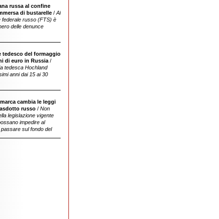
na russa al confine
relative ai casi di corruzione al confine
mmersa di bustarelle
/
Al
russo-bielorusso
 federale russo (FTS) è
mero delle denunce
 tedesco del formaggio
milioni di euro nella produzione di formaggi
ni di euro in Russia
/
in Russia
ia tedesca Hochland
simi anni dai 15 ai 30
marca cambia le leggi
mar Baltico, la Danimarca ha deciso di
gasdotto russo
/
Non
adottare provvedimenti radicali
lla legislazione vigente
possano impedire al
 passare sul fondo del