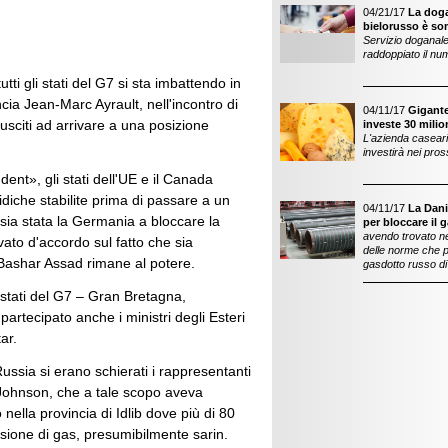
04/21/17
La doga
bielorusso è so
Servizio doganale
raddoppiato il nu
tti gli stati del G7 si sta imbattendo in
ncia Jean-Marc Ayrault, nell'incontro di
04/11/17
Gigante
riusciti ad arrivare a una posizione
investe 30 milio
L'azienda casear
investirà nei pros
nt», gli stati dell'UE e il Canada
idiche stabilite prima di passare a un
04/11/17
La Dani
sia stata la Germania a bloccare la
per bloccare il 
avendo trovato ne
vato d'accordo sul fatto che sia
delle norme che 
e Bashar Assad rimane al potere.
gasdotto russo di
 stati del G7 – Gran Bretagna,
rtecipato anche i ministri degli Esteri
ar.
ussia si erano schierati i rappresentanti
s Johnson, che a tale scopo aveva
nella provincia di Idlib dove più di 80
rsione di gas, presumibilmente sarin.