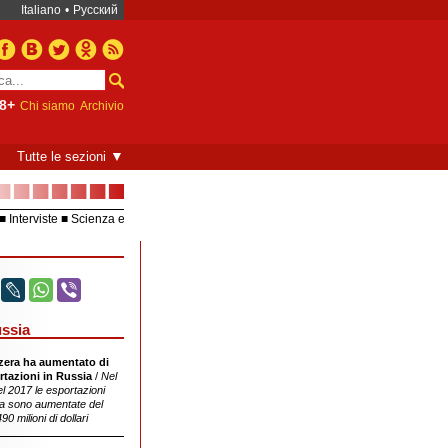
Italiano
•
Русский
8+
Chi siamo
Archivio
▼
Tutte le sezioni
■■■■■■■
Interviste
Scienza e
Europea – UE
Video
ussia
zera ha aumentato di
rtazioni in Russia
/
Nel
l 2017 le esportazioni
ia sono aumentate del
0 milioni di dollari