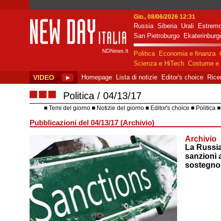
Gio., 08/06/2026 12:31
Russia
Siberia
Urali
Estremo
New Day Italia
San Pietroburgo
Ekaterinburg
NDNews.It
Politica
Economia e finanza
Scienza e HiTech
Costume e 
VIDEO
►
Homepage
Lista di notizie
Editor's choice
Rice
■■■
Politica
04/13/17
Temi del giorno
Notizie del giorno
Editor's choice
Politica
Pubblicazioni del 04/13/17 (Archivio)
Archivio
La Russia
sanzioni 
sostegno