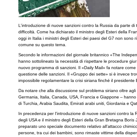
L'introduzione di nuove sanzioni contro la Russia da parte di tu
difficoltà. Come ha dichiarato il ministro degli Esteri della Fra
oggi in Italia i ministri degli Esteri dei paesi del G7 non sono 
comune su questo tema.
Secondo le informazioni del giornale britannico «The Independe
hanno sottolineato la necessità di rispettare le procedure giur
nuovo programma di sanzioni. Il «Daily Mail» fa notare come 
questione delle sanzioni. Il «Gruppo dei sette» si è invece tro
impossibile regolamentare la crisi siriana finché il president
Da notare che alla discussione sul problema siriano oltre agli
Germania, Italia, Canada, USA, Francia e Giappone – hanno pa
di Turchia, Arabia Saudita, Emirati arabi uniti, Giordania e Qat
In precedenza per l'introduzione di nuove sanzioni contro la R
degli USA e il ministro degli Esteri della Gran Bretagna Bori
preparato uno speciale documento relativo all'attacco chimico 
persone, tra cui dei bambini, sono rimaste vittime della dispe