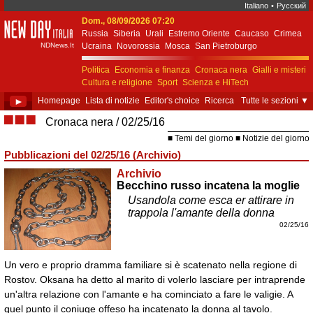
Italiano
•
Русский
Dom., 08/09/2026 07:20
New Day Italia
Russia
Siberia
Urali
Estremo Oriente
Caucaso
Crimea
NDNews.It
Ucraina
Novorossia
Mosca
San Pietroburgo
Ekaterinburgo
Kiev
Simferopol
Sebastopoli
Politica
Economia e finanza
Cronaca nera
Gialli e misteri
Cultura e religione
Sport
Scienza e HiTech
Costume e società
Unione Europea
►
Homepage
Lista di notizie
Editor's choice
Ricerca
Tutte le sezioni
▼
■■■
Cronaca nera
02/25/16
Temi del giorno
Notizie del giorno
Pubblicazioni del 02/25/16 (Archivio)
Archivio
Becchino russo incatena la moglie
Usandola come esca er attirare in
trappola l'amante della donna
02/25/16
Un vero e proprio dramma familiare si è scatenato nella regione di
Rostov. Oksana ha detto al marito di volerlo lasciare per intraprende
un'altra relazione con l'amante e ha cominciato a fare le valigie. A
quel punto il coniuge offeso ha incatenato la donna al tavolo.