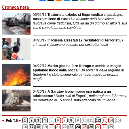
Cronaca nera
05/01/17
Trattorista uzbeko si finge medico e guadagna
mezzo milione di euro
/
Un abitante dell'Uzbekistan
lavorava come trattorista, tuttavia da un giorno all'altro la sua
vita è completamente cambiata
04/28/17
In Russia arrestati 12 reclutatori di terroristi
/
I
criminali si facevano passare per costruttori edili
04/27/17
Marito gioca a fare il drago e uccide la moglie
sputando fuoco dalla bocca
/
Un abitante della regione di
Smolensk è stato incriminato per aver ucciso la propria
moglie
04/26/17
A Saratov leone morde una natica a un
adolescente
/
Nella città di Engel's, nella regione di Saratov,
un ragazzino di 15 anni è stato attaccato da un leone
◄
►
1
2
3
4
5
6
7
8
9
10
11
12
13
14
15
Feb
'16
16
17
18
19
20
21
22
23
24
25
26
27
28
29