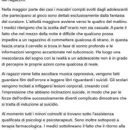
Nella maggior parte dei casi i macabri compiti svolti dagli adolescenti
che partecipano al gioco sono dettati esclusivamente dalla fantasia
del curatore. L'attività maggiore avviene verso le quattro del mattino.
I medici ritengono che la scelta dell''orario non sia casuale. A parte il
fatto che nel mezzo della notte è difficile che qualcuno possa
impedire a un ragazzino di commettere qualcosa di strano, in questa
fascia oraria il cervello si trova in fase di sonno profondo e le
informazioni vengono accantonate nel subconscio. Ha luogo una
mescolanza del sogno con la realtà e un adolescente non è in grado
di percepire le proprie azioni come qualcosa di reale.
Ai ragazzi viene fatta ascoltare musica oppressiva, vengono fatti
guardare film dell'orrore e leggere libri riguardanti i suicidi. Gli scolari
vengono incitati a infliggersi lesioni corporali, creando così
l'impressione che abbiano inclinazioni suicide, in modo che per le
forze dell'ordine successivamente diventi complicato dimostrare che
si tratta di induzione al suicidio.
Al momento tutti i minori coinvolti si trovano sotto l'assistenza
qualificata di psicologi e psicoterapeuti. Sono inoltre sottoposti a
terapia farmacologica. I medici sottolineano il fatto che il ritorno alla