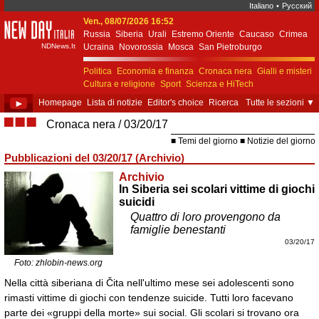
Italiano
•
Русский
Ven., 08/07/2026 16:52
New Day Italia
Russia
Siberia
Urali
Estremo Oriente
Caucaso
Crimea
NDNews.It
Ucraina
Novorossia
Mosca
San Pietroburgo
Ekaterinburgo
Kiev
Simferopol
Sebastopoli
Politica
Economia e finanza
Cronaca nera
Gialli e misteri
Cultura e religione
Sport
Scienza e HiTech
Costume e società
Unione Europea
►
Homepage
Lista di notizie
Editor's choice
Ricerca
Tutte le sezioni
▼
■■■
Cronaca nera
03/20/17
Temi del giorno
Notizie del giorno
Pubblicazioni del 03/20/17 (Archivio)
Archivio
In Siberia sei scolari vittime di giochi
suicidi
Quattro di loro provengono da
famiglie benestanti
03/20/17
Foto: zhlobin-news.org
Nella città siberiana di Čita nell'ultimo mese sei adolescenti sono
rimasti vittime di giochi con tendenze suicide. Tutti loro facevano
parte dei «gruppi della morte» sui social. Gli scolari si trovano ora