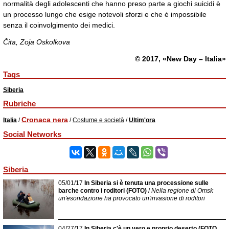
normalità degli adolescenti che hanno preso parte a giochi suicidi è
un processo lungo che esige notevoli sforzi e che è impossibile
senza il coinvolgimento dei medici.
Čita, Zoja Oskolkova
© 2017, «New Day – Italia»
Tags
Siberia
Rubriche
Cronaca nera
Italia
/
/
Costume e società
/
Ultim'ora
Social Networks
Siberia
05/01/17
In Siberia si è tenuta una processione sulle
barche contro i roditori (FOTO)
/
Nella regione di Omsk
un'esondazione ha provocato un'invasione di roditori
04/27/17
In Siberia c'è un vero e proprio deserto (FOTO,