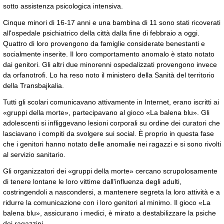
sotto assistenza psicologica intensiva.
Cinque minori di 16-17 anni e una bambina di 11 sono stati ricoverati
all'ospedale psichiatrico della città dalla fine di febbraio a oggi.
Quattro di loro provengono da famiglie considerate benestanti e
socialmente inserite. Il loro comportamento anomalo è stato notato
dai genitori. Gli altri due minorenni ospedalizzati provengono invece
da orfanotrofi. Lo ha reso noto il ministero della Sanità del territorio
della Transbajkalia.
Tutti gli scolari comunicavano attivamente in Internet, erano iscritti ai
«gruppi della morte», partecipavano al gioco «La balena blu». Gli
adolescenti si infliggevano lesioni corporali su ordine dei curatori che
lasciavano i compiti da svolgere sui social. È proprio in questa fase
che i genitori hanno notato delle anomalie nei ragazzi e si sono rivolti
al servizio sanitario.
Gli organizzatori dei «gruppi della morte» cercano scrupolosamente
di tenere lontane le loro vittime dall'influenza degli adulti,
costringendoli a nascondersi, a mantenere segreta la loro attività e a
ridurre la comunicazione con i loro genitori al minimo. Il gioco «La
balena blu», assicurano i medici, è mirato a destabilizzare la psiche
dei ragazzini.