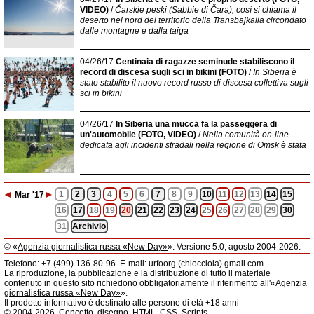
VIDEO)
/
Čarskie peski (Sabbie di Čara), così si chiama il
deserto nel nord del territorio della Transbajkalia circondato
dalle montagne e dalla taiga
04/26/17
Centinaia di ragazze seminude stabiliscono il
record di discesa sugli sci in bikini (FOTO)
/
In Siberia è
stato stabilito il nuovo record russo di discesa collettiva sugli
sci in bikini
04/26/17
In Siberia una mucca fa la passeggera di
un'automobile (FOTO, VIDEO)
/
Nella comunità on-line
dedicata agli incidenti stradali nella regione di Omsk è stata
◄
►
1
2
3
4
5
6
7
8
9
10
11
12
13
14
15
Mar
'17
16
17
18
19
20
21
22
23
24
25
26
27
28
29
30
31
Archivio
© «
Agenzia giornalistica russa «New Day»
». Versione 5.0, agosto 2004-2026.
Informazioni
Telefono: +7 (499) 136-80-96. E-mail: urfoorg (chiocciola) gmail.com
Agenzia giornalistica russa «New Day» registrata dal Servizio federale di
La riproduzione, la pubblicazione e la distribuzione di tutto il materiale
telecomunicazioni, tecnologie informatiche e mass media della Federazione
contenuto in questo sito richiedono obbligatoriamente il riferimento all'«
Agenzia
Russa. Certificato di registrazione dei mass media: EL № FS 77 - 61044 del 5
giornalistica russa «New Day»
».
marzo 2015.
Il prodotto informativo è destinato alle persone di età +18 anni
Fondatore: «New Day» S.r.l., indirizzo di redazione: 620014, città di
© 2004-2026. Concetto, disegno, HTML, CSS, Scripts