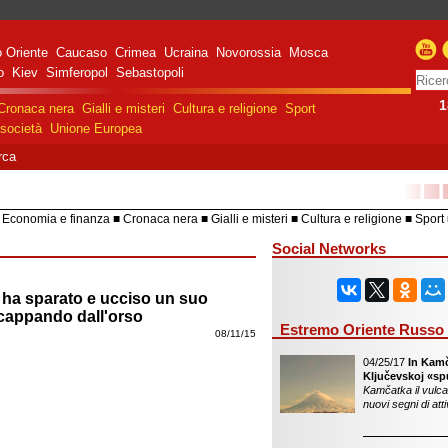
 Oriente
Caucaso
Crimea
Ucraina
Novorossia
Mosca
o
Kiev
Simferopol
Sebastopoli
1
Cronaca nera
Gialli e misteri
Cultura e religione
Sport
società
Unione Europea
rca
■■
Economia e finanza
Cronaca nera
Gialli e misteri
Cultura e religione
Sport
HiTech
Costume e società
Unione 
Social Networks
o ha sparato e ucciso un suo
 scappando dall'orso
Estremo Oriente Russo
08/11/15
04/25/17
In Kamč
Ključevskoj «sp
Kamčatka il vulca
nuovi segni di att