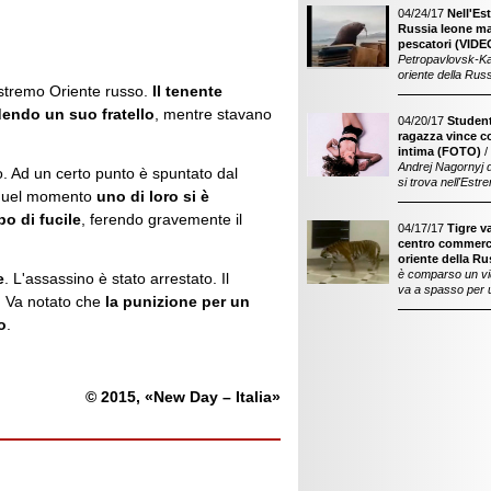
04/24/17
Nell'Es
Russia leone mar
pescatori (VIDE
Petropavlovsk-Ka
oriente della Rus
Estremo Oriente russo.
Il tenente
dendo un suo fratello
, mentre stavano
04/20/17
Student
ragazza vince c
intima (FOTO)
/
Andrej Nagornyj 
lo. Ad un certo punto è spuntato dal
si trova nell'Estr
n quel momento
uno di loro si è
o di fucile
, ferendo gravemente il
04/17/17
Tigre v
centro commerci
oriente della Ru
è comparso un vid
e
. L'assassino è stato arrestato. Il
va a spasso per 
. Va notato che
la punizione per un
o
.
© 2015, «New Day – Italia»