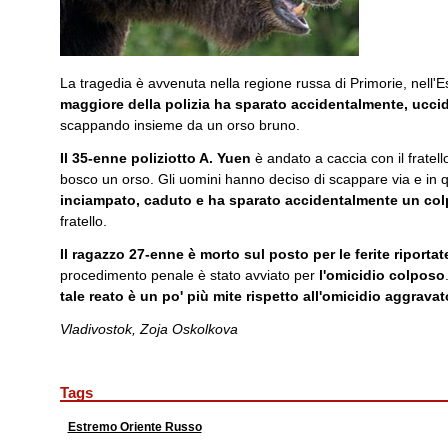
La tragedia è avvenuta nella regione russa di Primorie, nell'
maggiore della polizia ha sparato accidentalmente, ucci
scappando insieme da un orso bruno.
Il 35-enne poliziotto A. Yuen
è andato a caccia con il fratel
bosco un orso. Gli uomini hanno deciso di scappare via e i
inciampato, caduto e ha sparato accidentalmente un colp
fratello.
Il ragazzo 27-enne è morto sul posto per le ferite riportat
procedimento penale è stato avviato per
l'omicidio colposo
tale reato è un po' più mite rispetto all'omicidio aggravat
Vladivostok, Zoja Oskolkova
Tags
Estremo Oriente Russo