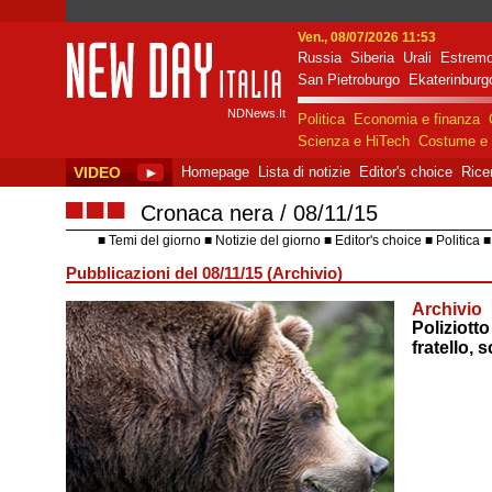
Ven., 08/07/2026 11:53
Russia
Siberia
Urali
Estremo
New Day Italia
San Pietroburgo
Ekaterinburg
NDNews.It
Politica
Economia e finanza
Scienza e HiTech
Costume e 
VIDEO
►
Homepage
Lista di notizie
Editor's choice
Rice
■■■
Cronaca nera
08/11/15
Temi del giorno
Notizie del giorno
Editor's choice
Politica
Pubblicazioni del 08/11/15 (Archivio)
Archivio
Poliziott
fratello,