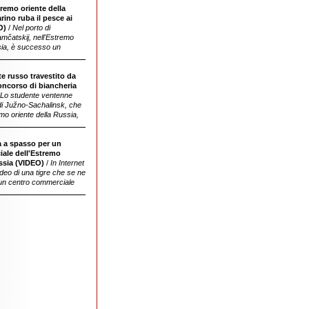
tremo oriente della
incidente piuttosto bizzarro: un leone
ino ruba il pesce ai
marino è stato beccato a rubare il pesce
O)
/
Nel porto di
da dei cassonetti ed è stato filmato da dei
mčatskij, nell'Estremo
passanti
sia, è successo un
e russo travestito da
ha vinto un concorso di biancheria intima
oncorso di biancheria
per ragazze
Lo studente ventenne
di Južno-Sachalinsk, che
emo oriente della Russia,
a a spasso per un
ale dell'Estremo
ssia (VIDEO)
/
In Internet
eo di una tigre che se ne
un centro commerciale