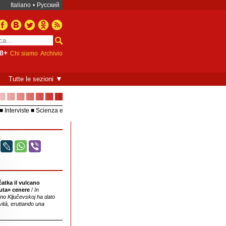
Italiano
•
Русский
8+
Chi siamo
Archivio
▼
Tutte le sezioni
■■■■■■■
Interviste
Scienza e
Europea – UE
Video
atka il vulcano
colonna di cenere a sette chilometri
uta» cenere
/
In
d'altezza
no Ključevskoj ha dato
ività, eruttando una