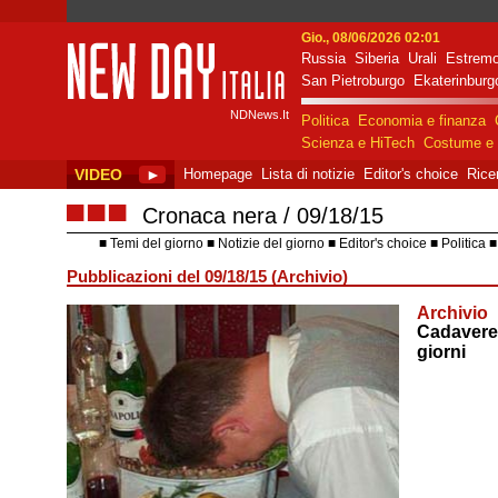
Gio., 08/06/2026 02:01
Russia
Siberia
Urali
Estremo
New Day Italia
San Pietroburgo
Ekaterinburg
NDNews.It
Politica
Economia e finanza
Scienza e HiTech
Costume e 
VIDEO
►
Homepage
Lista di notizie
Editor's choice
Rice
■■■
Cronaca nera
09/18/15
Temi del giorno
Notizie del giorno
Editor's choice
Politica
Pubblicazioni del 09/18/15 (Archivio)
Archivio
Cadavere 
giorni