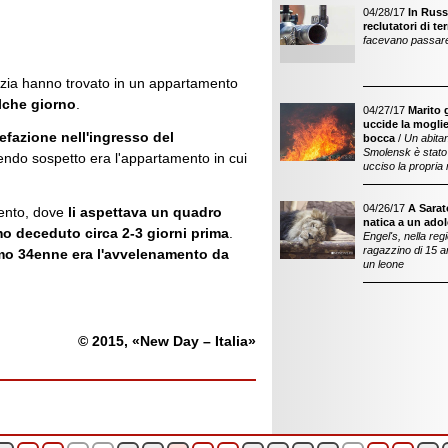
04/28/17
In Russi
reclutatori di ter
facevano passare p
olizia hanno trovato in un appartamento
lche giorno
.
04/27/17
Marito g
uccide la mogli
refazione nell'ingresso del
bocca
/
Un abitan
Smolensk è stato 
emendo sospetto era l'appartamento in cui
ucciso la propria 
04/26/17
A Sarat
mento, dove
li aspettava un quadro
natica a un ado
mo deceduto circa 2-3 giorni prima
.
Engel's, nella reg
ragazzino di 15 a
omo 34enne era l'avvelenamento da
un leone
© 2015, «New Day – Italia»