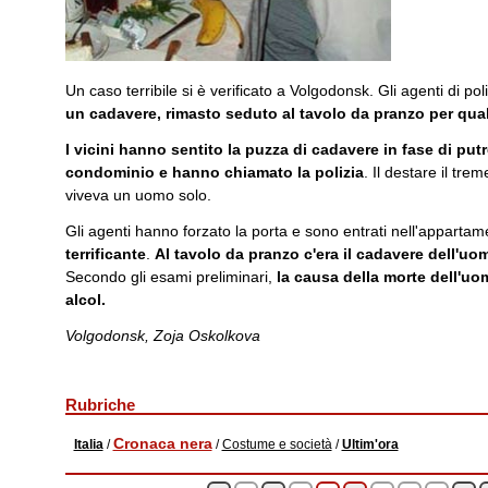
Un caso terribile si è verificato a Volgodonsk. Gli agenti di p
un cadavere, rimasto seduto al tavolo da pranzo per qua
I vicini hanno sentito la puzza di cadavere in fase di put
condominio e hanno chiamato la polizia
. Il destare il tr
viveva un uomo solo.
Gli agenti hanno forzato la porta e sono entrati nell'apparta
terrificante
.
Al tavolo da pranzo c'era il cadavere dell'uo
Secondo gli esami preliminari,
la causa della morte dell'u
alcol.
Volgodonsk, Zoja Oskolkova
Rubriche
Cronaca nera
Italia
/
/
Costume e società
/
Ultim'ora