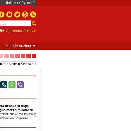
Italiano
•
Русский
8+
Chi siamo
Archivio
▼
Tutte le sezioni
■■■■■■■
Interviste
Scienza e
Europea – UE
Video
ista uzbeko si finge
all'altro la sua vita è completamente
gna mezzo milione di
cambiata
e dell'Uzbekistan lavorava
tuttavia da un giorno