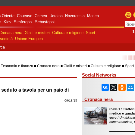
 Oriente
Caucaso
Crimea
Ucraina
Novorossia
Mosca
o
Kiev
Simferopol
Sebastopoli
1
Cronaca nera
Gialli e misteri
Cultura e religione
Sport
società
Unione Europea
rca
■■
Economia e finanza
Cronaca nera
Gialli e misteri
Cultura e religione
Sport
HiTech
Costume e società
Unione 
Social Networks
seduto a tavola per un paio di
Cronaca nera
09/18/15
05/01/17
Trattor
medico e guada
euro
/
Un abitant
come trattorista, 