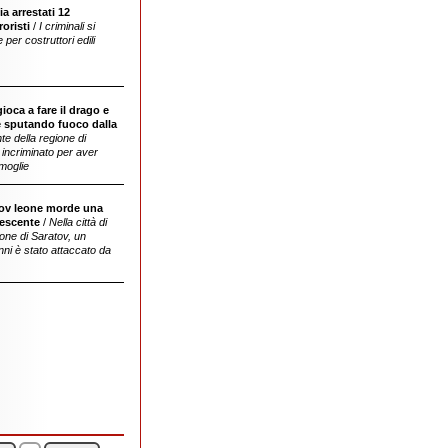
a arrestati 12
roristi
/
I criminali si
er costruttori edili
ioca a fare il drago e
e sputando fuoco dalla
te della regione di
incriminato per aver
moglie
ov leone morde una
lescente
/
Nella città di
ione di Saratov, un
nni è stato attaccato da