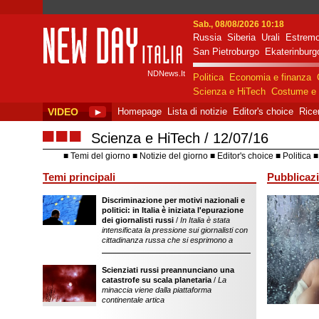
Sab., 08/08/2026 10:18
Russia
Siberia
Urali
Estremo
New Day Italia
San Pietroburgo
Ekaterinburg
NDNews.It
Politica
Economia e finanza
Scienza e HiTech
Costume e 
VIDEO
►
Homepage
Lista di notizie
Editor's choice
Rice
■■■
Scienza e HiTech
12/07/16
Temi del giorno
Notizie del giorno
Editor's choice
Politica
Temi principali
Pubblicazi
Discriminazione per motivi nazionali e
sostegno dell'ope
politici: in Italia è iniziata l'epurazione
della Federazion
dei giornalisti russi
/
In Italia è stata
intensificata la pressione sui giornalisti con
cittadinanza russa che si esprimono a
Scienziati russi preannunciano una
catastrofe su scala planetaria
/
La
minaccia viene dalla piattaforma
continentale artica