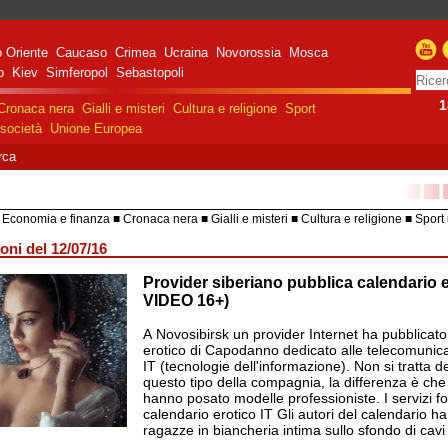
 Oriente
Caucaso
Crimea
Ucraina
Novorossia
Mosca
o
Kiev
Simferopol
Sebastopoli
1
Cronaca nera
Gialli e misteri
Cultura e religione
Sport
società
Unione Europea
rca
■■
Economia e finanza
Cronaca nera
Gialli e misteri
Cultura e religione
Sport
HiTech
Costume e società
Unione 
oni del 12/07/16
Provider siberiano pubblica calendario 
razione militare speciale
e Russa in Ucraina
VIDEO 16+)
A Novosibirsk un provider Internet ha pubblicato
erotico di Capodanno dedicato alle telecomunic
IT (tecnologie dell'informazione). Non si tratta d
questo tipo della compagnia, la differenza è che
hanno posato modelle professioniste. I servizi fo
calendario erotico IT Gli autori del calendario h
ragazze in biancheria intima sullo sfondo di cavi e