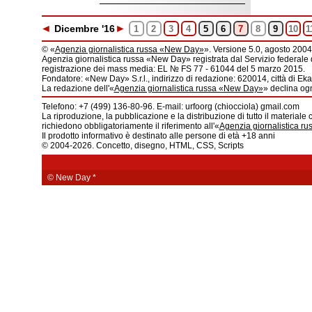
◄
►
Dic
embre
'16
1
2
3
4
5
6
7
8
9
10
1
© «
Agenzia giornalistica russa «New Day»
». Versione 5.0, agosto 2004
Agenzia giornalistica russa «New Day» registrata dal Servizio federale 
registrazione dei mass media: EL № FS 77 - 61044 del 5 marzo 2015.
Fondatore: «New Day» S.r.l., indirizzo di redazione: 620014, città di Ekat
La redazione dell'«
Agenzia giornalistica russa «New Day»
» declina ogn
Telefono: +7 (499) 136-80-96. E-mail: urfoorg (chiocciola) gmail.com
La riproduzione, la pubblicazione e la distribuzione di tutto il materiale 
richiedono obbligatoriamente il riferimento all'«
Agenzia giornalistica r
Il prodotto informativo è destinato alle persone di età +18 anni
© 2004-2026. Concetto, disegno, HTML, CSS, Scripts
© New Day
*