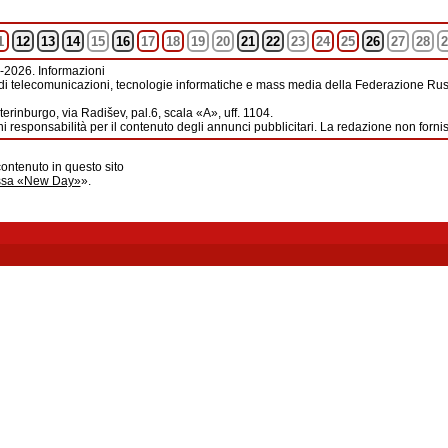
1
12
13
14
15
16
17
18
19
20
21
22
23
24
25
26
27
28
2
-2026. Informazioni
di telecomunicazioni, tecnologie informatiche e mass media della Federazione Russ
erinburgo, via Radišev, pal.6, scala «А», uff. 1104.
i responsabilità per il contenuto degli annunci pubblicitari. La redazione non forni
contenuto in questo sito
ussa «New Day»
».