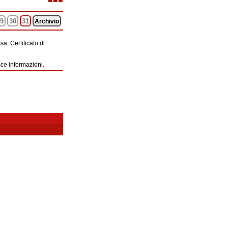
9
30
31
Archivio
a. Certificato di
sce informazioni.