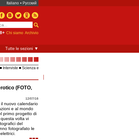
Italiano
•
Русский
8+
Chi siamo
Archivio
▼
Tutte le sezioni
■■■■■■■
Interviste
Scienza e
Europea – UE
Video
erotico (FOTO,
12/07/16
 il nuovo calendario
azioni e al mondo
el primo progetto di
 questa volta vi
tografici del
anno fotografato le
lettrici.
■■■