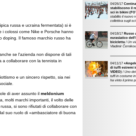
04/26/17
Centina
stabiliscono il r
sci in bikini (F
stabilito il nuovo
collettiva sugli sci 
pica russa e ucraina fermentata) si è
e i colossi come Nike e Porsche hanno
04/18/17
Russo a
lo doping. Il famoso marchio russo ha
eurasiatico dell'
bicicletta
/
Un vi
Vladimir Černikov,
 anche se l'azienda non dispone di tali
 a collaborare con la tennista in
04/11/17
«Angelo
di tuffi estremi 
VIDEO)
/
Uno dei 
tuffi in costume i
ttismo e un sincero rispetto, sia nei
ha vinto il primo
sociale.
le di aver assunto il
meldonium
molti marchi importanti, il volto delle
ussa, si sono rifiutati di collaborare con
dal suo ruolo di «ambasciatore di buona