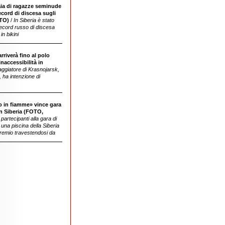
ia di ragazze seminude
ecord di discesa sugli
OTO)
/
In Siberia è stato
 record russo di discesa
in bikini
rriverà fino al polo
conquistare il polo eurasiatico
inaccessibilità in
dell'inaccessibilità, che si trova in Cina
aggiatore di Krasnojarsk,
 ha intenzione di
 in fiamme» vince gara
angelo caduto; per far questo si è dato
in Siberia (FOTO,
fuoco, ma non ha fatto bene i suoi calcoli e
partecipanti alla gara di
ha riportato ustioni di secondo grado
n una piscina della Siberia
 premio travestendosi da