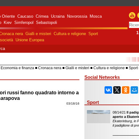
 Oriente
Caucaso
Crimea
Ucraina
Novorossia
Mosca
o
Kiev
Simferopol
Sebastopoli
1
Cronaca nera
Gialli e misteri
Cultura e religione
Sport
società
Unione Europea
rca
■■
Economia e finanza
Cronaca nera
Gialli e misteri
Cultura e religione
Sport
HiTech
Costume e società
Unione 
Social Networks
ori russi fanno quadrato intorno a
harapova
Sport
03/18/16
08/14/21
Il padi
aperto a Ekater
Ekaterinburg, in P
il padiglione di p