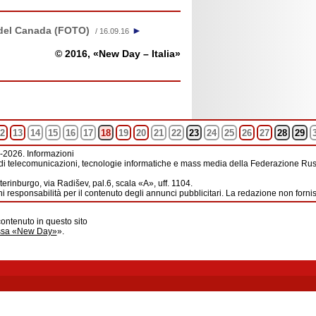
 del Canada (FOTO)
►
/ 16.09.16
© 2016, «New Day – Italia»
2
13
14
15
16
17
18
19
20
21
22
23
24
25
26
27
28
29
-2026. Informazioni
di telecomunicazioni, tecnologie informatiche e mass media della Federazione Russ
erinburgo, via Radišev, pal.6, scala «А», uff. 1104.
i responsabilità per il contenuto degli annunci pubblicitari. La redazione non forni
contenuto in questo sito
ussa «New Day»
».