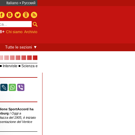
Italiano
•
Русский
8+
Chi siamo
Archivio
▼
Tutte le sezioni
■■■■■■■
Interviste
Scienza e
Europea – UE
Video
glione SportAccord ha
mondiale dello sport e del business
inburg
/
Oggi a
SportAccord
iazza del 1905, è iniziato
resentazione del Vertice