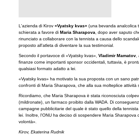
L'azienda di Kirov
«Vyatsky kvas»
(una bevanda analcolica ti
schierata a favore di
Maria Sharapova
, dopo aver saputo ch
rinunciato a collaborare con la tennista a causa dello scanda
proposto all'atleta di diventare la sua testimonial.
Secondo il portavoce di «Vyatsky kvas»,
Vladimir Mamatov
,
finanze come importanti sponsor occidentali, tuttavia, è pronta
qualsiasi formato adatto a lei.
«Vyatsky kvas» ha motivato la sua proposta con un sano patrio
confronti di Maria Sharapova, che alla sua molteplice attività 
Ricordiamo, che Maria Sharapova è stata riconosciuta colpevo
(mildronate), un farmaco proibito dalla WADA. Di conseguenza, 
campagne pubblicitarie del quale è stato quello della tennista r
lei. Inoltre, l'ONU ha deciso di sospendere Maria Sharapova 
volontà».
Kirov, Ekaterina Rudnik