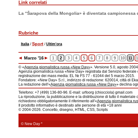
Link correlati
La “Šarapova della Mongolia» è diventata campionessa
Rubriche
Sport
Italia
/
/
Ultim'ora
◄
►
Mar
zo
'16
1
2
3
4
5
6
7
8
9
10
11
1
© «
Agenzia giornalistica russa «New Day»
». Versione 5.0, agosto 2004
Agenzia giornalistica russa «New Day» registrata dal Servizio federale 
registrazione dei mass media: EL № FS 77 - 61044 del 5 marzo 2015.
Fondatore: «New Day» S.r.l., indirizzo di redazione: 620014, città di Ekat
La redazione dell'«
Agenzia giornalistica russa «New Day»
» declina ogn
Telefono: +7 (499) 136-80-96. E-mail: urfoorg (chiocciola) gmail.com
La riproduzione, la pubblicazione e la distribuzione di tutto il materiale 
richiedono obbligatoriamente il riferimento all'«
Agenzia giornalistica r
Il prodotto informativo è destinato alle persone di età +18 anni
© 2004-2026. Concetto, disegno, HTML, CSS, Scripts
© New Day
*