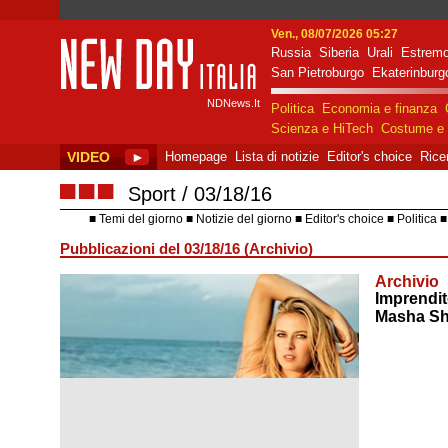
Ven., 08/07/2026 05:27
Russia
Siberia
Urali
Estremo
New Day Italia
San Pietroburgo
Ekaterinburg
NDNews.It
Politica
Economia e finanza
Scienza e HiTech
Costume e 
VIDEO
►
Homepage
Lista di notizie
Editor's choice
Rice
■■■
Sport
03/18/16
Temi del giorno
Notizie del giorno
Editor's choice
Politica
Pubblicazioni del 03/18/16 (Archivio)
Archivio
Imprendit
Masha S