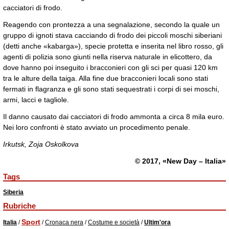
cacciatori di frodo.
Reagendo con prontezza a una segnalazione, secondo la quale un
gruppo di ignoti stava cacciando di frodo dei piccoli moschi siberiani
(detti anche «kabarga»), specie protetta e inserita nel libro rosso, gli
agenti di polizia sono giunti nella riserva naturale in elicottero, da
dove hanno poi inseguito i bracconieri con gli sci per quasi 120 km
tra le alture della taiga. Alla fine due bracconieri locali sono stati
fermati in flagranza e gli sono stati sequestrati i corpi di sei moschi,
armi, lacci e tagliole.
Il danno causato dai cacciatori di frodo ammonta a circa 8 mila euro.
Nei loro confronti è stato avviato un procedimento penale.
Irkutsk, Zoja Oskolkova
© 2017, «New Day – Italia»
Tags
Siberia
Rubriche
Sport
Italia
/
/
Cronaca nera
/
Costume e società
/
Ultim'ora