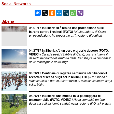
Social Networks
Siberia
05/01/17
In Siberia si è tenuta una processione sulle
barche contro i roditori (FOTO)
/
Nella regione di Omsk
un'esondazione ha provocato un'invasione di roditori
04/27/17
In Siberia c'è un vero e proprio deserto (FOTO,
VIDEO)
/
Čarskie peski (Sabbie di Čara), così si chiama il
deserto nel nord del territorio della Transbajkalia circondato
dalle montagne e dalla taiga
04/26/17
Centinaia di ragazze seminude stabiliscono il
record di discesa sugli sci in bikini (FOTO)
/
In Siberia è
stato stabilito il nuovo record russo di discesa collettiva sugli
sci in bikini
04/26/17
In Siberia una mucca fa la passeggera di
un'automobile (FOTO, VIDEO)
/
Nella comunità on-line
dedicata agli incidenti stradali nella regione di Omsk è stata