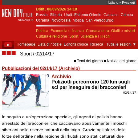
Italiano
•
Русский
Dom., 08/09/2026 14:18
New Day Italia
Russia
Siberia
Urali
Estremo Oriente
Caucaso
Crimea
NDNews.It
Ucraina
Novorossia
Mosca
San Pietroburgo
Ekaterinburgo
Kiev
Simferopol
Sebastopoli
Politica
Economia e finanza
Cronaca nera
Gialli e misteri
Cultura e religione
Sport
Scienza e HiTech
Costume e società
Unione Europea
►
Homepage
Lista di notizie
Editor's choice
Ricerca
Tutte le sezioni
▼
■■■
Sport
02/14/17
Temi del giorno
Notizie del giorno
Pubblicazioni del 02/14/17 (Archivio)
Archivio
Poliziotti percorrono 120 km sugli
sci per inseguire dei bracconieri
02/14/17
In seguito a un'operazione speciale, gli agenti di polizia hanno
arrestato dei bracconieri che cacciavano abusivamente i moschi
siberiani nelle riserve naturali della taiga. Grazie agli sforzi delle
forze dell'ordine nella regione di Irkutsk sono stati catturati due