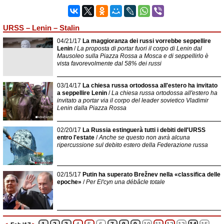
URSS – Lenin – Stalin
04/21/17
La maggioranza dei russi vorrebbe seppellire
Lenin
/
La proposta di portar fuori il corpo di Lenin dal
Mausoleo sulla Piazza Rossa a Mosca e di seppellirlo è
vista favorevolmente dal 58% dei russi
03/14/17
La chiesa russa ortodossa all'estero ha invitato
a seppellire Lenin
/
La chiesa russa ortodossa all'estero ha
invitato a portar via il corpo del leader sovietico Vladimir
Lenin dalla Piazza Rossa
02/20/17
La Russia estinguerà tutti i debiti dell'URSS
entro l'estate
/
Anche se questo non avrà alcuna
ripercussione sul debito estero della Federazione russa
02/15/17
Putin ha superato Brežnev nella «classifica delle
epoche»
/
Per El'cyn una débâcle totale