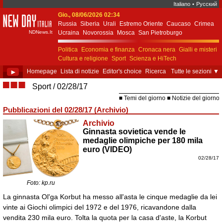
Italiano
•
Русский
Gio., 08/06/2026 02:34
New Day Italia
Russia
Siberia
Urali
Estremo Oriente
Caucaso
Crimea
NDNews.It
Ucraina
Novorossia
Mosca
San Pietroburgo
Ekaterinburgo
Kiev
Simferopol
Sebastopoli
Politica
Economia e finanza
Cronaca nera
Gialli e misteri
Cultura e religione
Sport
Scienza e HiTech
Costume e società
Unione Europea
►
Homepage
Lista di notizie
Editor's choice
Ricerca
Tutte le sezioni
▼
■■■
Sport
02/28/17
Temi del giorno
Notizie del giorno
Pubblicazioni del 02/28/17 (Archivio)
Archivio
Ginnasta sovietica vende le
medaglie olimpiche per 180 mila
euro (VIDEO)
02/28/17
Foto: kp.ru
La ginnasta Ol'ga Korbut ha messo all'asta le cinque medaglie da lei
vinte ai Giochi olimpici del 1972 e del 1976, ricavandone dalla
vendita 230 mila euro. Tolta la quota per la casa d'aste, la Korbut