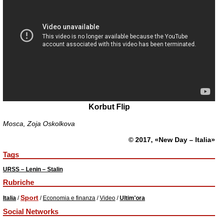
Korbut Flip
Mosca, Zoja Oskolkova
© 2017, «New Day – Italia»
Tags
URSS – Lenin – Stalin
Rubriche
Sport
Italia
/
/
Economia e finanza
/
Video
/
Ultim'ora
Social Networks