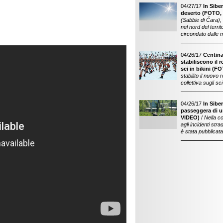
04/27/17
In Siber
deserto (FOTO,
(Sabbie di Čara), 
nel nord del territ
circondato dalle 
04/26/17
Centina
stabiliscono il r
sci in bikini (F
stabilito il nuovo
collettiva sugli sci 
04/26/17
In Sibe
passeggera di 
VIDEO)
/
Nella c
agli incidenti str
è stata pubblicat