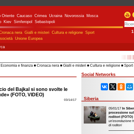
 Oriente
Caucaso
Crimea
Ucraina
Novorossia
Mosca
o
Kiev
Simferopol
Sebastopoli
1
Cronaca nera
Gialli e misteri
Cultura e religione
Sport
società
Unione Europea
rca
■■
Economia e finanza
Cronaca nera
Gialli e misteri
Cultura e religione
Sport
HiTech
Costume e società
Unione 
Social Networks
io del Bajkal si sono svolte le
ude» (FOTO, VIDEO)
Siberia
03/14/17
05/01/17
In Siber
processione sull
roditori (FOTO)
un'esondazione h
di roditori