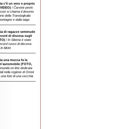
ia c'è un vero e proprio
 VIDEO)
/
Čarskie peski
così si chiama il deserto
orio della Transbajkalia
montagne e dalla taiga
ia di ragazze seminude
ecord di discesa sugli
OTO)
/
In Siberia è stato
 record russo di discesa
in bikini
ria una mucca fa la
automobile sovietica sul cui sedile
un'automobile (FOTO,
posteriore si trova una mucca
omunità on-line dedicata
adali nella regione di Omsk
a una foto di una vecchia