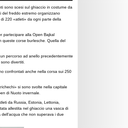
nti sono scesi sul ghiaccio in costume da
ati del freddo estremo organizzano
di 220 «atleti» da ogni parte della
er partecipare alla Open Bajkal
n queste corse burlesche. Quella del
su un percorso ad anello precedentemente
 sono divertiti.
ono confrontati anche nella corsa sui 250
ichechi» si sono svolte nella capitale
pen di Nuoto invernale.
leti da Russia, Estonia, Lettonia,
ata allestita nel ghiaccio una vasca di
a dell'acqua che non superava i due