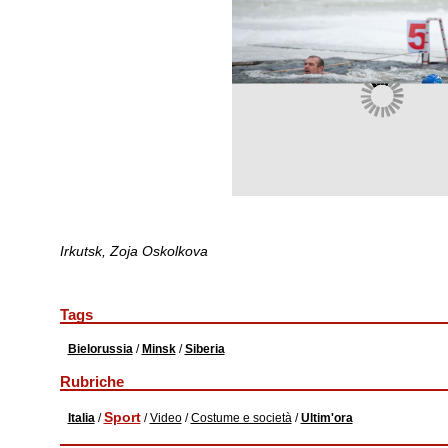
▲
▼
Irkutsk, Zoja Oskolkova
Tags
Bielorussia
/
Minsk
/
Siberia
Rubriche
Sport
Italia
/
/
Video
/
Costume e società
/
Ultim'ora