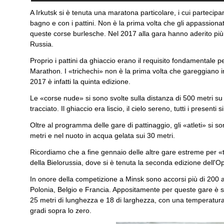
A Irkutsk si è tenuta una maratona particolare, i cui partecipa
bagno e con i pattini. Non è la prima volta che gli appassion
queste corse burlesche. Nel 2017 alla gara hanno aderito più 
Russia.
Proprio i pattini da ghiaccio erano il requisito fondamentale p
Marathon. I «trichechi» non è la prima volta che gareggiano i
2017 è infatti la quinta edizione.
Le «corse nude» si sono svolte sulla distanza di 500 metri 
tracciato. Il ghiaccio era liscio, il cielo sereno, tutti i presenti si
Oltre al programma delle gare di pattinaggio, gli «atleti» si s
metri e nel nuoto in acqua gelata sui 30 metri.
Ricordiamo che a fine gennaio delle altre gare estreme per «tr
della Bielorussia, dove si è tenuta la seconda edizione dell'O
In onore della competizione a Minsk sono accorsi più di 200 at
Polonia, Belgio e Francia. Appositamente per queste gare è st
25 metri di lunghezza e 18 di larghezza, con una temperatur
gradi sopra lo zero.