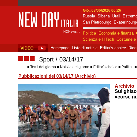
Gio., 08/06/2026 00:26
Russia
Siberia
Urali
Estremo
New Day Italia
San Pietroburgo
Ekaterinburg
NDNews.It
Politica
Economia e finanza
Scienza e HiTech
Costume e 
VIDEO
►
Homepage
Lista di notizie
Editor's choice
Rice
■■■
Sport
03/14/17
Temi del giorno
Notizie del giorno
Editor's choice
Politica
Pubblicazioni del 03/14/17 (Archivio)
Archivio
Sul ghiacc
«corse n