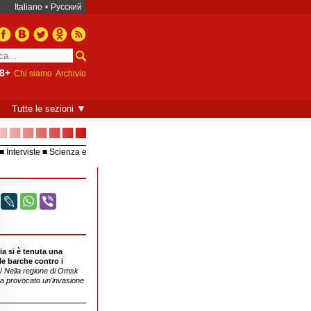
Italiano
•
Русский
8+
Chi siamo
Archivio
▼
Tutte le sezioni
■■■■■■■
Interviste
Scienza e
Europea – UE
Video
ia si è tenuta una
e barche contro i
/
Nella regione di Omsk
a provocato un'invasione