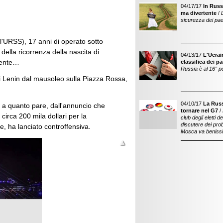
04/17/17
In Russ
ma divertente
/
L
sicurezza dei pa
l'URSS), 17 anni di operato sotto
a della ricorrenza della nascita di
04/13/17
L'Ucrai
gente…
classifica dei pa
Russia è al 16° p
di Lenin dal mausoleo sulla Piazza Rossa,
04/10/17
La Russi
o, a quanto pare, dall'annuncio che
tornare nel G7
/
circa 200 mila dollari per la
club degli eletti 
discutere dei prob
, ha lanciato controffensiva.
Mosca va benissi