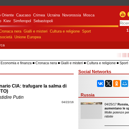
 Oriente
Caucaso
Crimea
Ucraina
Novorossia
Mosca
o
Kiev
Simferopol
Sebastopoli
1
Cronaca nera
Gialli e misteri
Cultura e religione
Sport
società
Unione Europea
rca
■■
Economia e finanza
Cronaca nera
Gialli e misteri
Cultura e religione
Sport
HiTech
Costume e società
Unione 
Social Networks
nario CIA: trafugare la salma di
OTO)
Russia
stidire Putin
04/22/16
04/25/17
Russia,
aumentano le sp
Molte potenze pet
ridotte