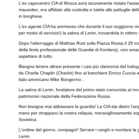
L'ex capocentro CIA di Mosca avrà sicuramente notato l'assenz
mausoleo, ora affidato alla custodia e tutela alle pattuglie del
in borghese.
L'ex agente CIA ha ammesso che durante il suo soggiorno mos
per motivi di servizio!) la salma di Lenin, trovandola in ottimo
Dopo l'atterraggio di Mathias Rust sulla Piazza Rossa il 28 m
della festa professionale delle Guardie di frontiera), uno sma
aspettare di tutto.
Bisogna tenere altresì presente i casi più clamorosi del trafuga
da Charlie Chaplin (Charlot) fino al banchiere Enrico Cuccia e
italo-americano Mike Bongiorno…
La salma di Lenin, fondatore del primo stato comunista al mon
patrimonio nazionale della Federazione Russa.
Non bisogna mai abbassare la guardia! La CIA sta dietro l'an
mano per strapparci la nostra reliquia, meravigliosamente sop
Sovietica.
L'ordine del giorno, compagni! Serrare i ranghi e montare la g
Lenin.