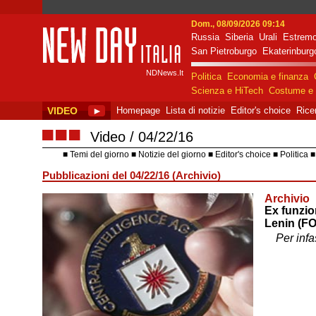
Dom., 08/09/2026 09:14
Russia
Siberia
Urali
Estremo
New Day Italia
San Pietroburgo
Ekaterinburg
NDNews.It
Politica
Economia e finanza
Scienza e HiTech
Costume e 
VIDEO
►
Homepage
Lista di notizie
Editor's choice
Rice
■■■
Video
04/22/16
Temi del giorno
Notizie del giorno
Editor's choice
Politica
Pubblicazioni del 04/22/16 (Archivio)
Archivio
Ex funzio
Lenin (F
Per infa