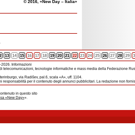
© 2016, «New Day – Italia»
a
2
13
14
15
16
17
18
19
20
21
22
23
24
25
26
27
28
29
3
-2026. Informazioni
di telecomunicazioni, tecnologie informatiche e mass media della Federazione Russ
erinburgo, via Radišev, pal.6, scala «А», uff. 1104.
i responsabilità per il contenuto degli annunci pubblicitari. La redazione non forni
contenuto in questo sito
ussa «New Day»
».