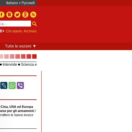
Italiano
•
Русский
8+
Chi siamo
Archivio
▼
Tutte le sezioni
■■■■■■■
Interviste
Scienza e
Europea – UE
Video
 Cina, USA ed Europa
ese per gli armamenti
/
rolifere le hanno invece