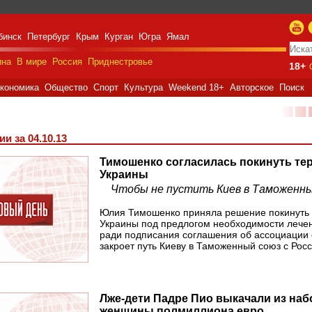
бинск
Петербург
Крым
Курган
Югра
Ямал
ина
В мире
Россия
Приднестровье
18+
кономика
Общество
Спорт
Культура
Weekend 18+
Авторское
Поиск
■■
и за 04.10.13
Тимошенко согласилась покинуть т
Украины
Чтобы не пустить Киев в Таможенны
Юлия Тимошенко приняла решение покинуть
Украины под предлогом необходимости лечен
ради подписания соглашения об ассоциации 
закроет путь Киеву в Таможенный союз с Росс
Лже-дети Падре Пио выкачали из на
razione militare speciale
e Russa in Ucraina
женщины полмиллиона евро