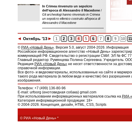
In Crimea rinvenuto un sepolcro
dell'epoca di Alessandro il Macedone
/
Gli archeologi hanno rinvenuto in Crimea
un sepolcro ellenico costruito all'epoca di
Alessandro il Macedone
◄
►
Окт
ябрь
'13
1
2
3
4
5
6
7
8
9
10
11
©
РИА «Новый День»
. Версия 5.0, август 2004-2026. Информация
Российское информационное агентство «Новый День» зарегистрир
коммуникаций РФ. Свидетельство о регистрации СМИ: ЭЛ № ФС 77 -
Главный редактор: Румянцева Полина Сергеевна. Учредитель: ОО
Редакция
РИА «Новый День»
не несет ответственности за достов
справочной информации.
Все фото- и видеоматериалы, использованные на сайте и марки
такого рода материала (в любом виде и качестве) без разрешения 
изображения.
Телефон: +7 (499) 136-80-96
E-mail: urfoorg (енотовидная собака) gmail.com
При использовании информационных материалов ссылка на
РИА 
Категория информационной продукции: 18+
© 2004-2026. Концепция, дизайн, HTML, CSS, Scripts
© РИА «Новый День»
*