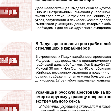
Двое неаполитанцев, выдавая себя за «духо
Пио из Пьетрельчины», выкачали у набожно
тысяч евро в течение трех лет. Мошенники д
угроз, запугивания и психологического давле
вытягивали у женщины деньги, которые якоб
необходимы для ее же «духовного очищения
В Падуе арестованы трое грабителей
стрелявших в карабинеров
В окрестностях Падуи карабинеры арестовал
Молдовы, подозреваемых в принадлежности к
грабившей дальнобойщиков. Ион Бурдуйя 27 
Моисей 30 лет и Ион Оанчеа 40 лет обвиняют
убийства, незаконном хранении и ношении о
оружия, грабеже и попытке угона большегрузн
длиномера. 17 сентября патрульная машина
Украинца и русскую арестовали за п
смерти другому украинцу посредств
экстремального секса
24-летний украинец скончался в ход
игр любовного треугольника