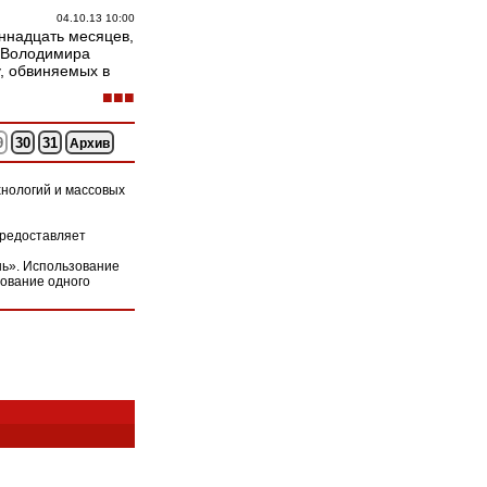
любовного треугольника, украинца Владимира
04.10.13 10:00
остановилось.
иннадцать месяцев,
а Володимира
, обвиняемых в
■■■
9
30
31
Архив
нологий и массовых
предоставляет
ь». Использование
зование одного