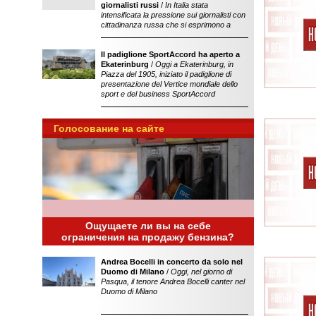
giornalisti russi
/
In Italia stata
intensificata la pressione sui giornalisti con
cittadinanza russa che si esprimono a
Il padiglione SportAccord ha aperto a
Ekaterinburg
/
Oggi a Ekaterinburg, in
Piazza del 1905, iniziato il padiglione di
presentazione del Vertice mondiale dello
sport e del business SportAccord
Голосование на сайте
Ощущаете ли вы на себе
ограничения на продажу бензина?
Andrea Bocelli in concerto da solo nel
Duomo di Milano
/
Oggi, nel giorno di
Pasqua, il tenore Andrea Bocelli canter nel
Duomo di Milano