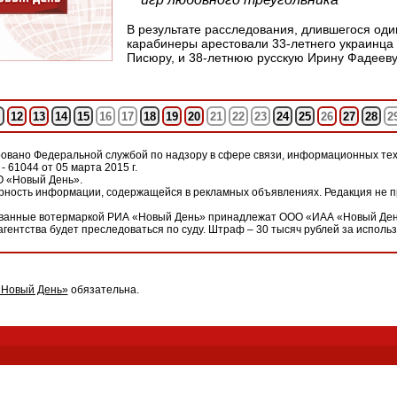
В результате расследования, длившегося од
карабинеры арестовали 33-летнего украинц
Писюру, и 38-летнюю русскую Ирину Фадееву
12
13
14
15
16
17
18
19
20
21
22
23
24
25
26
27
28
2
овано Федеральной службой по надзору в сфере связи, информационных тех
 61044 от 05 марта 2015 г.
О «Новый День».
ерность информации, содержащейся в рекламных объявлениях. Редакция не 
рованные вотермаркой РИА «Новый День» принадлежат ООО «ИАА «Новый Ден
агентства будет преследоваться по суду. Штраф – 30 тысяч рублей за исполь
«Новый День»
обязательна.