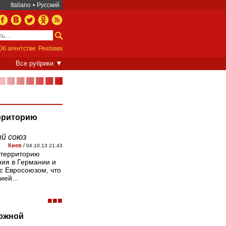
Italiano
•
Русский
Об агентстве
Реклама
▼
Все рубрики
■■■■■■■
ерриторию
й союз
Киев
/
04.10.13 21:43
 территорию
ия в Германии и
с Евросоюзом, что
ией...
■■■
божной
от греха», а также для несуществующих «бла
дел».