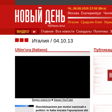
Чт., 06.08.2026 23:50 (Мск)
Москва
Екатеринбург
Челя
New Day Italia
Италия
Средняя Азия
Укра
NDNews.It/ru/
ВИДЕО
►
Главное
Все новости
Скандалы
Политика
Э
■■■
Италия
04.10.13
Ultim'ora (Italiano)
Публикаци
Видео новости
■
Канал YouTube
Discriminazione per motivi nazionali e
sostegno dell'ope
politici: in Italia iniziata l'epurazione dei
della Federazion