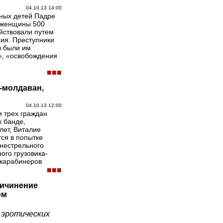
04.10.13 14:00
вных детей Падре
й женщины 500
ействовали путем
ния. Преступники
ы были им
», «освобождения
■■■
-молдаван,
перехватила в районе города Бари два угнан
большегрузных грузовика, в которых ...
04.10.13 12:00
и трех граждан
 банде,
лет, Виталие
ся в попытке
гнестрельного
ого грузовика-
 карабинеров
■■■
ричинение
причинении смерти 24-летнему украинцу Вла
Трагедия произошла в ночь с 10 на 11 ноября
ом
когда троица начала ночь наслаждений и уте
группового секса, замешанного на наркотиках 
е эротических
результате передозировки сердце самого моло