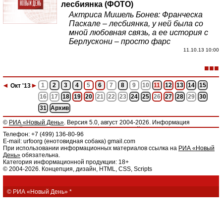
лесбиянка (ФОТО)
Актриса Мишель Бонев: Франческа
Паскале – лесбиянка, у ней была со
мной любовная связь, а ее история с
Берлускони – просто фарс
11.10.13 10:00
■■■
◄
►
1
2
3
4
5
6
7
8
9
10
11
12
13
14
15
Окт
'13
16
17
18
19
20
21
22
23
24
25
26
27
28
29
30
31
Архив
©
РИА «Новый День»
. Версия 5.0, август 2004-2026. Информация
Российское информационное агентство «Новый День» зарегистрировано
Телефон: +7 (499) 136-80-96
Федеральной службой по надзору в сфере связи, информационных
E-mail: urfoorg (енотовидная собака) gmail.com
технологий и массовых коммуникаций РФ. Свидетельство о регистрации
При использовании информационных материалов ссылка на
РИА «Новый
СМИ: ЭЛ № ФС 77 - 61044 от 05 марта 2015 г.
День»
обязательна.
Главный редактор: Румянцева Полина Сергеевна. Учредитель: ООО
Категория информационной продукции: 18+
«Новый День».
© 2004-2026. Концепция, дизайн, HTML, CSS, Scripts
Редакция
РИА «Новый День»
не несет ответственности за достоверность
информации, содержащейся в рекламных объявлениях. Редакция не
предоставляет справочной информации.
Все фото- и видеоматериалы, использованные на сайте и маркированные
© РИА «Новый День»
*
вотермаркой РИА «Новый День» принадлежат ООО «ИАА «Новый День».
Использование такого рода материала (в любом виде и качестве) без
разрешения агентства будет преследоваться по суду. Штраф – 30 тысяч
рублей за использование одного изображения.