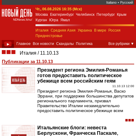
Italiano
•
Русский
Чт., 06.08.2026 16:35 (Мск)
New Day Italia
Москва
Екатеринбург
Челябинск
Петербург
Крым
NDNews.It/ru/
Курган
Югра
Ямал
Италия
Средняя Азия
Украина
В мире
Россия
Приднестровье
►
Главное
Все новости
Скандалы
Политика
Все рубрики
▼
Экономика
Общество
Спорт
Культура
■■■
Италия
11.10.13
Weekend 18+
Авторское
Поиск
Публикации за 11.10.13
Президент региона Эмилия-Романья
готов предоставить политическое
убежище всем российским геям
11.10.13 12:00
Президент региона Эмилия-Романья, Васко
Эррани, при поддержке большинства депутатов
регионального парламента, призвал
Правительство Италии незамедлительно
предоставить политическое убежище всем
■■■
Итальянские блоги: невеста
Берлускони, Франческа Паскале,