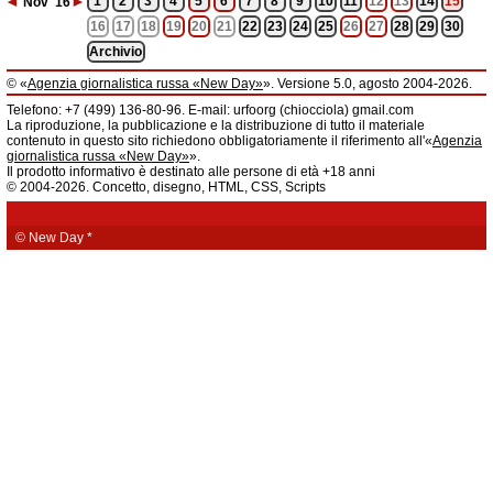
◄
►
1
2
3
4
5
6
7
8
9
10
11
12
13
14
15
Nov
'16
16
17
18
19
20
21
22
23
24
25
26
27
28
29
30
Archivio
© «
Agenzia giornalistica russa «New Day»
». Versione 5.0, agosto 2004-2026.
Informazioni
Telefono: +7 (499) 136-80-96. E-mail: urfoorg (chiocciola) gmail.com
Agenzia giornalistica russa «New Day» registrata dal Servizio federale di
La riproduzione, la pubblicazione e la distribuzione di tutto il materiale
telecomunicazioni, tecnologie informatiche e mass media della Federazione
contenuto in questo sito richiedono obbligatoriamente il riferimento all'«
Agenzia
Russa. Certificato di registrazione dei mass media: EL № FS 77 - 61044 del 5
giornalistica russa «New Day»
».
marzo 2015.
Il prodotto informativo è destinato alle persone di età +18 anni
Fondatore: «New Day» S.r.l., indirizzo di redazione: 620014, città di
© 2004-2026. Concetto, disegno, HTML, CSS, Scripts
Ekaterinburgo, via Radišev, pal.6, scala «А», uff. 1104.
La redazione dell'«
Agenzia giornalistica russa «New Day»
» declina ogni
responsabilità per il contenuto degli annunci pubblicitari. La redazione non
fornisce informazioni.
© New Day
*