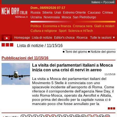
Italiano
•
Русский
Dom., 08/09/2026 07:17
New Day Italia
Russia
Siberia
Urali
Estremo Oriente
Caucaso
Crimea
NDNews.It
Ucraina
Novorossia
Mosca
San Pietroburgo
Ekaterinburgo
Kiev
Simferopol
Sebastopoli
Politica
Economia e finanza
Cronaca nera
Gialli e misteri
Cultura e religione
Sport
Scienza e HiTech
Costume e società
Unione Europea
►
Homepage
Lista di notizie
Editor's choice
Ricerca
Tutte le sezioni
▼
■■■
Lista di notizie
11/15/16
Temi del giorno
Notizie del giorno
Pubblicazioni del 11/15/16
La visita dei parlamentari italiani a Mosca
inizia con una crisi di nervi in aereo
11/15/16
La visita a Mosca dei parlamentari italiani del
Movimento 5 Stelle è cominciata con uno
spiacevole incidente all'aeroporto di Roma. Come
riferisce il corrispondente dell'agenzia New Day, il
volo Roma-Mosca, operato da Aeroflot e Alitalia,
poco prima del decollo per la capitale russa ci è
mancato poco che fosse annullato per la
■■■