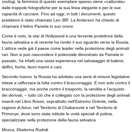
zoologi, la femmina di questo esemplare spesso viene «catturata»
dalle trappole fotografiche per la sua linea elegante e per le sue
capacità di cacciare. Fino ad oggi, in tutti i documenti, questo
predatore è stato chiamato Leo 38F. La Anderson ha chiesto di
chiamare il felino Pamela in suo onore.
Come è noto, la star di Hollywood è una fervente protettrice della
fauna selvatica e di recente ha rivolto il suo sguardo verso la Russia.
L'attrice vede già il paese come leader nella protezione degli animali
rari. Non si può nascondere il potenziale dimostrato da Pamela in
passato, ha infatti una vasta esperienza nel salvataggio di balene,
delfini, foche, leoni marini e cani.
Secondo Ivanov, la Russia ha adottato una serie di misure legislative
intese a rafforzare la lotta contro il bracconaggio. E non solo contro il
bracconaggio, ma anche contro il trasporto, la vendita e l'acquisto
dei derivati, – tutto ciò che è collegato con la protezione degli animali
inseriti nel Libro Rosso, soprattutto nell'Estremo Oriente, nella
regione di Amur, nel Territorio di Chabarovsk e nel Territorio di
Primorye, dove sono state istituite le unità speciali di polizia,
specializzate nella protezione della fauna selvatica.
Mosca, Ekaterina Rudnik