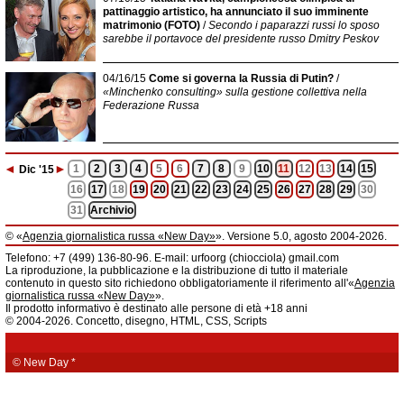
pattinaggio artistico, ha annunciato il suo imminente
matrimonio (FOTO)
/
Secondo i paparazzi russi lo sposo
sarebbe il portavoce del presidente russo Dmitry Peskov
04/16/15
Come si governa la Russia di Putin?
/
«Minchenko consulting» sulla gestione collettiva nella
Federazione Russa
◄
►
1
2
3
4
5
6
7
8
9
10
11
12
13
14
15
Dic
'15
16
17
18
19
20
21
22
23
24
25
26
27
28
29
30
31
Archivio
© «
Agenzia giornalistica russa «New Day»
». Versione 5.0, agosto 2004-2026.
Informazioni
Telefono: +7 (499) 136-80-96. E-mail: urfoorg (chiocciola) gmail.com
Agenzia giornalistica russa «New Day» registrata dal Servizio federale di
La riproduzione, la pubblicazione e la distribuzione di tutto il materiale
telecomunicazioni, tecnologie informatiche e mass media della Federazione
contenuto in questo sito richiedono obbligatoriamente il riferimento all'«
Agenzia
Russa. Certificato di registrazione dei mass media: EL № FS 77 - 61044 del 5
giornalistica russa «New Day»
».
marzo 2015.
Il prodotto informativo è destinato alle persone di età +18 anni
Fondatore: «New Day» S.r.l., indirizzo di redazione: 620014, città di
© 2004-2026. Concetto, disegno, HTML, CSS, Scripts
Ekaterinburgo, via Radišev, pal.6, scala «А», uff. 1104.
La redazione dell'«
Agenzia giornalistica russa «New Day»
» declina ogni
responsabilità per il contenuto degli annunci pubblicitari. La redazione non
fornisce informazioni.
© New Day
*