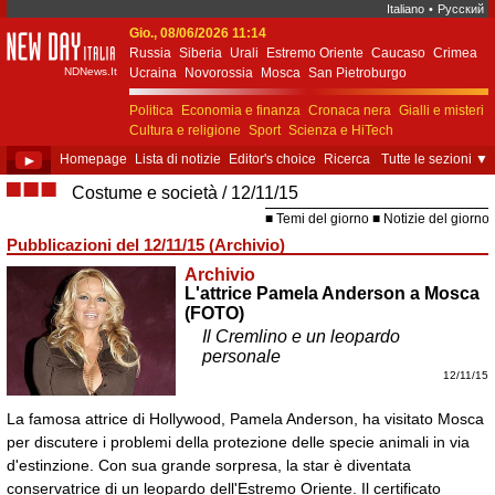
Italiano
•
Русский
Gio., 08/06/2026 11:14
New Day Italia
Russia
Siberia
Urali
Estremo Oriente
Caucaso
Crimea
NDNews.It
Ucraina
Novorossia
Mosca
San Pietroburgo
Ekaterinburgo
Kiev
Simferopol
Sebastopoli
Politica
Economia e finanza
Cronaca nera
Gialli e misteri
Cultura e religione
Sport
Scienza e HiTech
Costume e società
Unione Europea
►
Homepage
Lista di notizie
Editor's choice
Ricerca
Tutte le sezioni
▼
■■■
Costume e società
12/11/15
Temi del giorno
Notizie del giorno
Pubblicazioni del 12/11/15 (Archivio)
Archivio
L'attrice Pamela Anderson a Mosca
(FOTO)
Il Cremlino e un leopardo
personale
12/11/15
La famosa attrice di Hollywood, Pamela Anderson, ha visitato Mosca
per discutere i problemi della protezione delle specie animali in via
d'estinzione. Con sua grande sorpresa, la star è diventata
conservatrice di un leopardo dell'Estremo Oriente. Il certificato