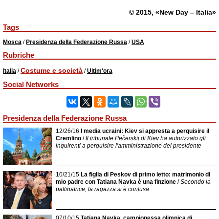
© 2015, «New Day – Italia»
Tags
Mosca
/
Presidenza della Federazione Russa
/
USA
Rubriche
Costume e società
Italia
/
/
Ultim'ora
Social Networks
Presidenza della Federazione Russa
12/26/16
I media ucraini: Kiev si appresta a perquisire il
Cremlino
/
Il tribunale Pečerskij di Kiev ha autorizzato gli
inquirenti a perquisire l'amministrazione del presidente
10/21/15
La figlia di Peskov di primo letto: matrimonio di
mio padre con Tatiana Navka è una finzione
/
Secondo la
pattinatrice, la ragazza si è confusa
07/10/15
Tatiana Navka, campionessa olimpica di