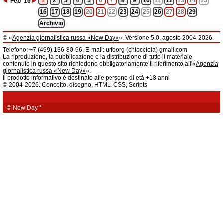
◄
►
1
2
3
4
5
6
7
8
9
10
11
12
13
14
15
Feb
'16
16
17
18
19
20
21
22
23
24
25
26
27
28
29
Archivio
© «
Agenzia giornalistica russa «New Day»
». Versione 5.0, agosto 2004-2026.
Informazioni
Telefono: +7 (499) 136-80-96. E-mail: urfoorg (chiocciola) gmail.com
Agenzia giornalistica russa «New Day» registrata dal Servizio federale di
La riproduzione, la pubblicazione e la distribuzione di tutto il materiale
telecomunicazioni, tecnologie informatiche e mass media della Federazione
contenuto in questo sito richiedono obbligatoriamente il riferimento all'«
Agenzia
Russa. Certificato di registrazione dei mass media: EL № FS 77 - 61044 del 5
giornalistica russa «New Day»
».
marzo 2015.
Il prodotto informativo è destinato alle persone di età +18 anni
Fondatore: «New Day» S.r.l., indirizzo di redazione: 620014, città di
© 2004-2026. Concetto, disegno, HTML, CSS, Scripts
Ekaterinburgo, via Radišev, pal.6, scala «А», uff. 1104.
La redazione dell'«
Agenzia giornalistica russa «New Day»
» declina ogni
responsabilità per il contenuto degli annunci pubblicitari. La redazione non
fornisce informazioni.
© New Day
*