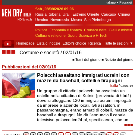
Italiano
•
Русский
Sab., 08/08/2026 09:06
New Day Italia
Russia
Siberia
Urali
Estremo Oriente
Caucaso
Crimea
NDNews.It
Ucraina
Novorossia
Mosca
San Pietroburgo
Ekaterinburgo
Kiev
Simferopol
Sebastopoli
Politica
Economia e finanza
Cronaca nera
Gialli e misteri
Cultura e religione
Sport
Scienza e HiTech
Costume e società
Unione Europea
►
Homepage
Lista di notizie
Editor's choice
Ricerca
Tutte le sezioni
▼
■■■
Costume e società
02/01/16
Temi del giorno
Notizie del giorno
Pubblicazioni del 02/01/16
Polacchi assaltano immigrati ucraini con
mazze da baseball, coltelli e tirapugni
Italia
/
02/01/16
Un gruppo di cittadini polacchi ha assaltato un
ostello nella cittadina di Kutnie (provincia di Łódź)
dove si alloggiano 120 immigrati ucraini impiegati
da imprese e aziende locali. Gli assalitori, in
passamontagna, erano armati di coltelli, mazze da
baseball e tirapugni. Ne dà l'annuncio il canale
televisivo polacco tvn24.pl, specificando, che un
■■■