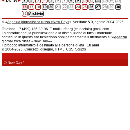
◄
►
1
2
3
4
5
6
7
8
9
10
11
12
13
14
15
Dic
'16
16
17
18
19
20
21
22
23
24
25
26
27
28
29
30
31
Archivio
© «
Agenzia giornalistica russa «New Day»
». Versione 5.0, agosto 2004-2026.
Informazioni
Telefono: +7 (499) 136-80-96. E-mail: urfoorg (chiocciola) gmail.com
Agenzia giornalistica russa «New Day» registrata dal Servizio federale di
La riproduzione, la pubblicazione e la distribuzione di tutto il materiale
telecomunicazioni, tecnologie informatiche e mass media della Federazione
contenuto in questo sito richiedono obbligatoriamente il riferimento all'«
Agenzia
Russa. Certificato di registrazione dei mass media: EL № FS 77 - 61044 del 5
giornalistica russa «New Day»
».
marzo 2015.
Il prodotto informativo è destinato alle persone di età +18 anni
Fondatore: «New Day» S.r.l., indirizzo di redazione: 620014, città di
© 2004-2026. Concetto, disegno, HTML, CSS, Scripts
Ekaterinburgo, via Radišev, pal.6, scala «А», uff. 1104.
La redazione dell'«
Agenzia giornalistica russa «New Day»
» declina ogni
responsabilità per il contenuto degli annunci pubblicitari. La redazione non
fornisce informazioni.
© New Day
*