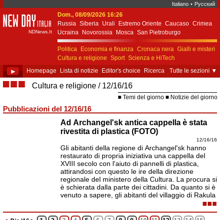
Italiano
•
Русский
Dom., 08/09/2026 16:26
New Day Italia
Russia
Siberia
Urali
Estremo Oriente
Caucaso
Crimea
NDNews.It
Ucraina
Novorossia
Mosca
San Pietroburgo
Ekaterinburgo
Kiev
Simferopol
Sebastopoli
Politica
Economia e finanza
Cronaca nera
Gialli e misteri
Cultura e religione
Sport
Scienza e HiTech
Costume e società
Unione Europea
►
Homepage
Lista di notizie
Editor's choice
Ricerca
Tutte le sezioni
▼
■■■
Cultura e religione
12/16/16
Temi del giorno
Notizie del giorno
Pubblicazioni del 12/16/16
Ad Archangel'sk antica cappella è stata
rivestita di plastica (FOTO)
12/16/16
Gli abitanti della regione di Archangel'sk hanno
restaurato di propria iniziativa una cappella del
XVIII secolo con l'aiuto di pannelli di plastica,
attirandosi con questo le ire della direzione
regionale del ministero della Cultura. La procura si
è schierata dalla parte dei cittadini. Da quanto si è
venuto a sapere, gli abitanti del villaggio di Rakula
■■■