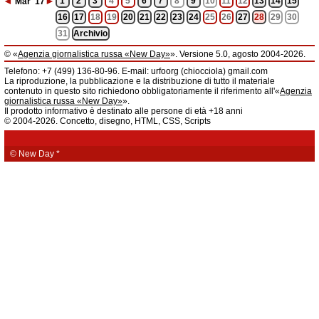
◄
►
1
2
3
4
5
6
7
8
9
10
11
12
13
14
15
Mar
'17
16
17
18
19
20
21
22
23
24
25
26
27
28
29
30
31
Archivio
© «
Agenzia giornalistica russa «New Day»
». Versione 5.0, agosto 2004-2026.
Informazioni
Telefono: +7 (499) 136-80-96. E-mail: urfoorg (chiocciola) gmail.com
Agenzia giornalistica russa «New Day» registrata dal Servizio federale di
La riproduzione, la pubblicazione e la distribuzione di tutto il materiale
telecomunicazioni, tecnologie informatiche e mass media della Federazione
contenuto in questo sito richiedono obbligatoriamente il riferimento all'«
Agenzia
Russa. Certificato di registrazione dei mass media: EL № FS 77 - 61044 del 5
giornalistica russa «New Day»
».
marzo 2015.
Il prodotto informativo è destinato alle persone di età +18 anni
Fondatore: «New Day» S.r.l., indirizzo di redazione: 620014, città di
© 2004-2026. Concetto, disegno, HTML, CSS, Scripts
Ekaterinburgo, via Radišev, pal.6, scala «А», uff. 1104.
La redazione dell'«
Agenzia giornalistica russa «New Day»
» declina ogni
responsabilità per il contenuto degli annunci pubblicitari. La redazione non
fornisce informazioni.
© New Day
*