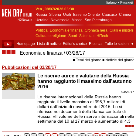
Italiano
•
Русский
Ven., 08/07/2026 03:30
New Day Italia
Russia
Siberia
Urali
Estremo Oriente
Caucaso
Crimea
NDNews.It
Ucraina
Novorossia
Mosca
San Pietroburgo
Ekaterinburgo
Kiev
Simferopol
Sebastopoli
Politica
Economia e finanza
Cronaca nera
Gialli e misteri
Cultura e religione
Sport
Scienza e HiTech
Costume e società
Unione Europea
►
Homepage
Lista di notizie
Editor's choice
Ricerca
Tutte le sezioni
▼
■■■
Economia e finanza
03/28/17
Temi del giorno
Notizie del giorno
Pubblicazioni del 03/28/17
Le riserve auree e valutarie della Russia
hanno raggiunto il massimo dall'autunno
2016
03/28/17
Le riserve internazionali della Russia hanno
raggiunto il livello massimo di 395,7 miliardi di
dollari dall'inizio di novembre del 2016. Lo si
riferisce nei documenti della Banca centrale di
Russia. «Il volume delle riserve internazionali nella
settimana dal 10 al 17 marzo è aumentato di 4,3
■■■