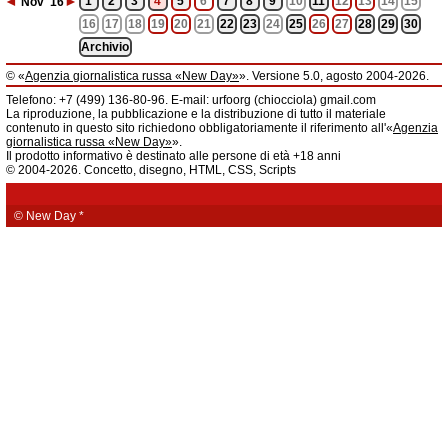
◄
►
1
2
3
4
5
6
7
8
9
10
11
12
13
14
15
Nov
'16
16
17
18
19
20
21
22
23
24
25
26
27
28
29
30
Archivio
© «
Agenzia giornalistica russa «New Day»
». Versione 5.0, agosto 2004-2026.
Informazioni
Telefono: +7 (499) 136-80-96. E-mail: urfoorg (chiocciola) gmail.com
Agenzia giornalistica russa «New Day» registrata dal Servizio federale di
La riproduzione, la pubblicazione e la distribuzione di tutto il materiale
telecomunicazioni, tecnologie informatiche e mass media della Federazione
contenuto in questo sito richiedono obbligatoriamente il riferimento all'«
Agenzia
Russa. Certificato di registrazione dei mass media: EL № FS 77 - 61044 del 5
giornalistica russa «New Day»
».
marzo 2015.
Il prodotto informativo è destinato alle persone di età +18 anni
Fondatore: «New Day» S.r.l., indirizzo di redazione: 620014, città di
© 2004-2026. Concetto, disegno, HTML, CSS, Scripts
Ekaterinburgo, via Radišev, pal.6, scala «А», uff. 1104.
La redazione dell'«
Agenzia giornalistica russa «New Day»
» declina ogni
responsabilità per il contenuto degli annunci pubblicitari. La redazione non
fornisce informazioni.
© New Day
*