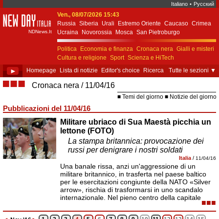
Italiano
•
Русский
Ven., 08/07/2026 15:43
New Day Italia
Russia
Siberia
Urali
Estremo Oriente
Caucaso
Crimea
NDNews.It
Ucraina
Novorossia
Mosca
San Pietroburgo
Ekaterinburgo
Kiev
Simferopol
Sebastopoli
Politica
Economia e finanza
Cronaca nera
Gialli e misteri
Cultura e religione
Sport
Scienza e HiTech
Costume e società
Unione Europea
►
Homepage
Lista di notizie
Editor's choice
Ricerca
Tutte le sezioni
▼
■■■
Cronaca nera
11/04/16
Temi del giorno
Notizie del giorno
Pubblicazioni del 11/04/16
Militare ubriaco di Sua Maestà picchia un
lettone (FOTO)
La stampa britannica: provocazione dei
russi per denigrare i nostri soldati
Italia
/
11/04/16
Una banale rissa, anzi un'aggressione di un
militare britannico, in trasferta nel paese baltico
per le esercitazioni congiunte della NATO «Silver
arrow», rischia di trasformarsi in uno scandalo
internazionale. Nel pieno centro della capitale
■■■