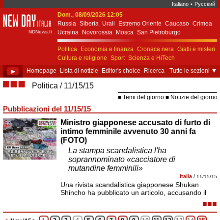
Italiano
•
Русский
Dom., 08/09/2026 12:05
New Day Italia
Russia
Siberia
Urali
Estremo Oriente
Caucaso
Crimea
NDNews.It
Ucraina
Novorossia
Mosca
San Pietroburgo
Ekaterinburgo
Kiev
Simferopol
Sebastopoli
Politica
Economia e finanza
Cronaca nera
Gialli e misteri
Cultura e religione
Sport
Scienza e HiTech
Costume e società
Unione Europea
►
Homepage
Lista di notizie
Editor's choice
Ricerca
Tutte le sezioni
▼
■■■
Politica
11/15/15
Temi del giorno
Notizie del giorno
Pubblicazioni del 11/15/15
Ministro giapponese accusato di furto di
intimo femminile avvenuto 30 anni fa
(FOTO)
La stampa scandalistica l'ha
soprannominato «cacciatore di
mutandine femminili»
Italia
/
11/15/15
Una rivista scandalistica giapponese Shukan
Shincho ha pubblicato un articolo, accusando il
■■■