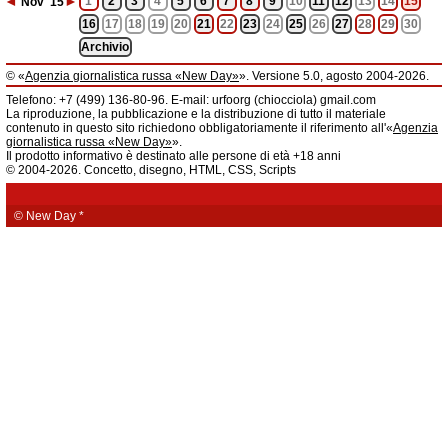
◄
►
1
2
3
4
5
6
7
8
9
10
11
12
13
14
15
Nov
'15
16
17
18
19
20
21
22
23
24
25
26
27
28
29
30
Archivio
© «
Agenzia giornalistica russa «New Day»
». Versione 5.0, agosto 2004-2026.
Informazioni
Telefono: +7 (499) 136-80-96. E-mail: urfoorg (chiocciola) gmail.com
Agenzia giornalistica russa «New Day» registrata dal Servizio federale di
La riproduzione, la pubblicazione e la distribuzione di tutto il materiale
telecomunicazioni, tecnologie informatiche e mass media della Federazione
contenuto in questo sito richiedono obbligatoriamente il riferimento all'«
Agenzia
Russa. Certificato di registrazione dei mass media: EL № FS 77 - 61044 del 5
giornalistica russa «New Day»
».
marzo 2015.
Il prodotto informativo è destinato alle persone di età +18 anni
Fondatore: «New Day» S.r.l., indirizzo di redazione: 620014, città di
© 2004-2026. Concetto, disegno, HTML, CSS, Scripts
Ekaterinburgo, via Radišev, pal.6, scala «А», uff. 1104.
La redazione dell'«
Agenzia giornalistica russa «New Day»
» declina ogni
responsabilità per il contenuto degli annunci pubblicitari. La redazione non
fornisce informazioni.
© New Day
*