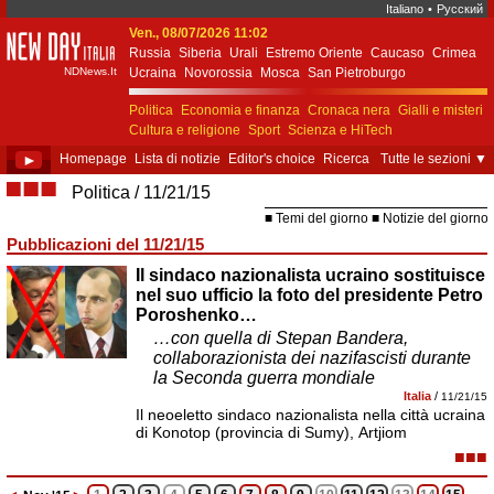
Italiano
•
Русский
Ven., 08/07/2026 11:02
New Day Italia
Russia
Siberia
Urali
Estremo Oriente
Caucaso
Crimea
NDNews.It
Ucraina
Novorossia
Mosca
San Pietroburgo
Ekaterinburgo
Kiev
Simferopol
Sebastopoli
Politica
Economia e finanza
Cronaca nera
Gialli e misteri
Cultura e religione
Sport
Scienza e HiTech
Costume e società
Unione Europea
►
Homepage
Lista di notizie
Editor's choice
Ricerca
Tutte le sezioni
▼
■■■
Politica
11/21/15
Temi del giorno
Notizie del giorno
Pubblicazioni del 11/21/15
Il sindaco nazionalista ucraino sostituisce
nel suo ufficio la foto del presidente Petro
Poroshenko…
…con quella di Stepan Bandera,
collaborazionista dei nazifascisti durante
la Seconda guerra mondiale
Italia
/
11/21/15
Il neoeletto sindaco nazionalista nella città ucraina
di Konotop (provincia di Sumy), Artjiom
■■■