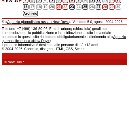
◄
►
1
2
3
4
5
6
7
8
9
10
11
12
13
14
15
Nov
'15
16
17
18
19
20
21
22
23
24
25
26
27
28
29
30
Archivio
© «
Agenzia giornalistica russa «New Day»
». Versione 5.0, agosto 2004-2026.
Informazioni
Telefono: +7 (499) 136-80-96. E-mail: urfoorg (chiocciola) gmail.com
Agenzia giornalistica russa «New Day» registrata dal Servizio federale di
La riproduzione, la pubblicazione e la distribuzione di tutto il materiale
telecomunicazioni, tecnologie informatiche e mass media della Federazione
contenuto in questo sito richiedono obbligatoriamente il riferimento all'«
Agenzia
Russa. Certificato di registrazione dei mass media: EL № FS 77 - 61044 del 5
giornalistica russa «New Day»
».
marzo 2015.
Il prodotto informativo è destinato alle persone di età +18 anni
Fondatore: «New Day» S.r.l., indirizzo di redazione: 620014, città di
© 2004-2026. Concetto, disegno, HTML, CSS, Scripts
Ekaterinburgo, via Radišev, pal.6, scala «А», uff. 1104.
La redazione dell'«
Agenzia giornalistica russa «New Day»
» declina ogni
responsabilità per il contenuto degli annunci pubblicitari. La redazione non
fornisce informazioni.
© New Day
*