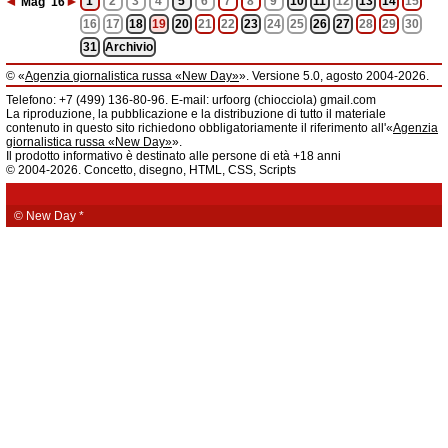
◄
►
1
2
3
4
5
6
7
8
9
10
11
12
13
14
15
Mag
'16
16
17
18
19
20
21
22
23
24
25
26
27
28
29
30
31
Archivio
© «
Agenzia giornalistica russa «New Day»
». Versione 5.0, agosto 2004-2026.
Informazioni
Telefono: +7 (499) 136-80-96. E-mail: urfoorg (chiocciola) gmail.com
Agenzia giornalistica russa «New Day» registrata dal Servizio federale di
La riproduzione, la pubblicazione e la distribuzione di tutto il materiale
telecomunicazioni, tecnologie informatiche e mass media della Federazione
contenuto in questo sito richiedono obbligatoriamente il riferimento all'«
Agenzia
Russa. Certificato di registrazione dei mass media: EL № FS 77 - 61044 del 5
giornalistica russa «New Day»
».
marzo 2015.
Il prodotto informativo è destinato alle persone di età +18 anni
Fondatore: «New Day» S.r.l., indirizzo di redazione: 620014, città di
© 2004-2026. Concetto, disegno, HTML, CSS, Scripts
Ekaterinburgo, via Radišev, pal.6, scala «А», uff. 1104.
La redazione dell'«
Agenzia giornalistica russa «New Day»
» declina ogni
responsabilità per il contenuto degli annunci pubblicitari. La redazione non
fornisce informazioni.
© New Day
*