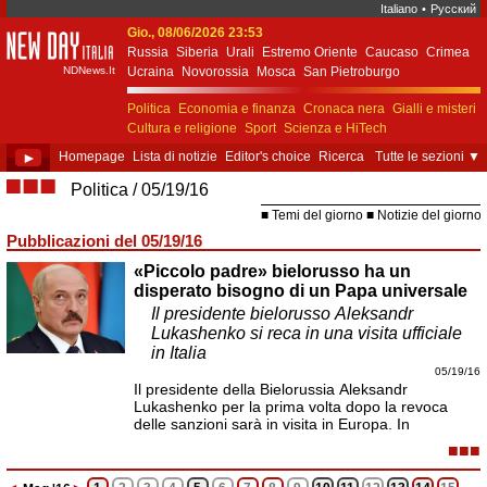
Italiano
•
Русский
Gio., 08/06/2026 23:53
New Day Italia
Russia
Siberia
Urali
Estremo Oriente
Caucaso
Crimea
NDNews.It
Ucraina
Novorossia
Mosca
San Pietroburgo
Ekaterinburgo
Kiev
Simferopol
Sebastopoli
Politica
Economia e finanza
Cronaca nera
Gialli e misteri
Cultura e religione
Sport
Scienza e HiTech
Costume e società
Unione Europea
►
Homepage
Lista di notizie
Editor's choice
Ricerca
Tutte le sezioni
▼
■■■
Politica
05/19/16
Temi del giorno
Notizie del giorno
Pubblicazioni del 05/19/16
«Piccolo padre» bielorusso ha un
disperato bisogno di un Papa universale
Il presidente bielorusso Aleksandr
Lukashenko si reca in una visita ufficiale
in Italia
05/19/16
Il presidente della Bielorussia Aleksandr
Lukashenko per la prima volta dopo la revoca
delle sanzioni sarà in visita in Europa. In
■■■