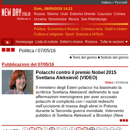
Italiano
•
Русский
Dom., 08/09/2026 14:22
New Day Italia
Russia
Siberia
Urali
Estremo Oriente
Caucaso
Crimea
NDNews.It
Ucraina
Novorossia
Mosca
San Pietroburgo
Ekaterinburgo
Kiev
Simferopol
Sebastopoli
Politica
Economia e finanza
Cronaca nera
Gialli e misteri
Cultura e religione
Sport
Scienza e HiTech
Costume e società
Unione Europea
►
Homepage
Lista di notizie
Editor's choice
Ricerca
Tutte le sezioni
▼
■■■
Politica
07/05/16
Temi del giorno
Notizie del giorno
Pubblicazioni del 07/05/16
Polacchi contro il premio Nobel 2015
Svetlana Aleksievič (VIDEO)
Video
/
07/05/16
Il ministero degli Esteri polacco ha biasimato la
scrittrice Svetlana Aleksievič definendo le sue
affermazioni menzognere per aver accusato
polacchi di complicità con i nazisti tedeschi
nell'uccisione di massa degli ebrei in Polonia
durante la Seconda guerra mondiale. Intervento
pubblico di Svetlana Aleksievič a Brooklyn (New
■■■