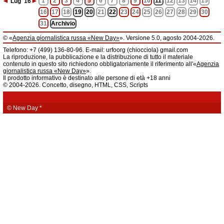
◄
►
1
2
3
4
5
6
7
8
9
10
11
12
13
14
15
Lug
'16
16
17
18
19
20
21
22
23
24
25
26
27
28
29
30
31
Archivio
© «
Agenzia giornalistica russa «New Day»
». Versione 5.0, agosto 2004-2026.
Informazioni
Telefono: +7 (499) 136-80-96. E-mail: urfoorg (chiocciola) gmail.com
Agenzia giornalistica russa «New Day» registrata dal Servizio federale di
La riproduzione, la pubblicazione e la distribuzione di tutto il materiale
telecomunicazioni, tecnologie informatiche e mass media della Federazione
contenuto in questo sito richiedono obbligatoriamente il riferimento all'«
Agenzia
Russa. Certificato di registrazione dei mass media: EL № FS 77 - 61044 del 5
giornalistica russa «New Day»
».
marzo 2015.
Il prodotto informativo è destinato alle persone di età +18 anni
Fondatore: «New Day» S.r.l., indirizzo di redazione: 620014, città di
© 2004-2026. Concetto, disegno, HTML, CSS, Scripts
Ekaterinburgo, via Radišev, pal.6, scala «А», uff. 1104.
La redazione dell'«
Agenzia giornalistica russa «New Day»
» declina ogni
responsabilità per il contenuto degli annunci pubblicitari. La redazione non
fornisce informazioni.
© New Day
*