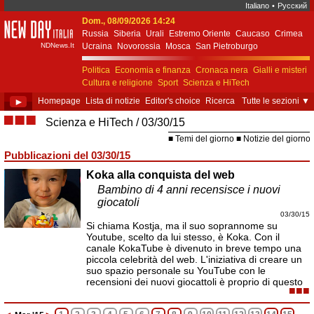
Italiano
•
Русский
Dom., 08/09/2026 14:24
New Day Italia
Russia
Siberia
Urali
Estremo Oriente
Caucaso
Crimea
NDNews.It
Ucraina
Novorossia
Mosca
San Pietroburgo
Ekaterinburgo
Kiev
Simferopol
Sebastopoli
Politica
Economia e finanza
Cronaca nera
Gialli e misteri
Cultura e religione
Sport
Scienza e HiTech
Costume e società
Unione Europea
►
Homepage
Lista di notizie
Editor's choice
Ricerca
Tutte le sezioni
▼
■■■
Scienza e HiTech
03/30/15
Temi del giorno
Notizie del giorno
Pubblicazioni del 03/30/15
Koka alla conquista del web
Bambino di 4 anni recensisce i nuovi
giocatoli
03/30/15
Si chiama Kostja, ma il suo soprannome su
Youtube, scelto da lui stesso, è Koka. Con il
canale KokaTube è divenuto in breve tempo una
piccola celebrità del web. L'iniziativa di creare un
suo spazio personale su YouTube con le
recensioni dei nuovi giocattoli è proprio di questo
■■■