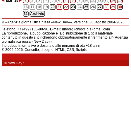
◄
►
1
2
3
4
5
6
7
8
9
10
11
12
13
14
15
Mar
'15
16
17
18
19
20
21
22
23
24
25
26
27
28
29
30
31
Archivio
© «
Agenzia giornalistica russa «New Day»
». Versione 5.0, agosto 2004-2026.
Informazioni
Telefono: +7 (499) 136-80-96. E-mail: urfoorg (chiocciola) gmail.com
Agenzia giornalistica russa «New Day» registrata dal Servizio federale di
La riproduzione, la pubblicazione e la distribuzione di tutto il materiale
telecomunicazioni, tecnologie informatiche e mass media della Federazione
contenuto in questo sito richiedono obbligatoriamente il riferimento all'«
Agenzia
Russa. Certificato di registrazione dei mass media: EL № FS 77 - 61044 del 5
giornalistica russa «New Day»
».
marzo 2015.
Il prodotto informativo è destinato alle persone di età +18 anni
Fondatore: «New Day» S.r.l., indirizzo di redazione: 620014, città di
© 2004-2026. Concetto, disegno, HTML, CSS, Scripts
Ekaterinburgo, via Radišev, pal.6, scala «А», uff. 1104.
La redazione dell'«
Agenzia giornalistica russa «New Day»
» declina ogni
responsabilità per il contenuto degli annunci pubblicitari. La redazione non
fornisce informazioni.
© New Day
*