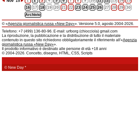
◄
►
1
2
3
4
5
6
7
8
9
10
11
12
13
14
15
Nov
'15
16
17
18
19
20
21
22
23
24
25
26
27
28
29
30
Archivio
© «
Agenzia giornalistica russa «New Day»
». Versione 5.0, agosto 2004-2026.
Informazioni
Telefono: +7 (499) 136-80-96. E-mail: urfoorg (chiocciola) gmail.com
Agenzia giornalistica russa «New Day» registrata dal Servizio federale di
La riproduzione, la pubblicazione e la distribuzione di tutto il materiale
telecomunicazioni, tecnologie informatiche e mass media della Federazione
contenuto in questo sito richiedono obbligatoriamente il riferimento all'«
Agenzia
Russa. Certificato di registrazione dei mass media: EL № FS 77 - 61044 del 5
giornalistica russa «New Day»
».
marzo 2015.
Il prodotto informativo è destinato alle persone di età +18 anni
Fondatore: «New Day» S.r.l., indirizzo di redazione: 620014, città di
© 2004-2026. Concetto, disegno, HTML, CSS, Scripts
Ekaterinburgo, via Radišev, pal.6, scala «А», uff. 1104.
La redazione dell'«
Agenzia giornalistica russa «New Day»
» declina ogni
responsabilità per il contenuto degli annunci pubblicitari. La redazione non
fornisce informazioni.
© New Day
*