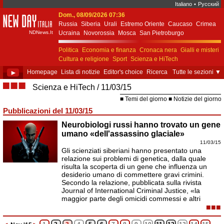
Italiano
•
Русский
Dom., 08/09/2026 07:36
New Day Italia
Russia
Siberia
Urali
Estremo Oriente
Caucaso
Crimea
NDNews.It
Ucraina
Novorossia
Mosca
San Pietroburgo
Ekaterinburgo
Kiev
Simferopol
Sebastopoli
Politica
Economia e finanza
Cronaca nera
Gialli e misteri
Cultura e religione
Sport
Scienza e HiTech
Costume e società
Unione Europea
►
Homepage
Lista di notizie
Editor's choice
Ricerca
Tutte le sezioni
▼
■■■
Scienza e HiTech
11/03/15
Temi del giorno
Notizie del giorno
Pubblicazioni del 11/03/15
Neurobiologi russi hanno trovato un gene
umano «dell'assassino glaciale»
11/03/15
Gli scienziati siberiani hanno presentato una
relazione sui problemi di genetica, dalla quale
risulta la scoperta di un gene che influenza un
desiderio umano di commettere gravi crimini.
Secondo la relazione, pubblicata sulla rivista
Journal of International Criminal Justice, «la
maggior parte degli omicidi commessi e altri
■■■