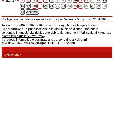
◄
►
1
2
3
4
5
6
7
8
9
10
11
12
13
14
15
Mar
'17
16
17
18
19
20
21
22
23
24
25
26
27
28
29
30
31
Archivio
© «
Agenzia giornalistica russa «New Day»
». Versione 5.0, agosto 2004-2026.
Informazioni
Telefono: +7 (499) 136-80-96. E-mail: urfoorg (chiocciola) gmail.com
Agenzia giornalistica russa «New Day» registrata dal Servizio federale di
La riproduzione, la pubblicazione e la distribuzione di tutto il materiale
telecomunicazioni, tecnologie informatiche e mass media della Federazione
contenuto in questo sito richiedono obbligatoriamente il riferimento all'«
Agenzia
Russa. Certificato di registrazione dei mass media: EL № FS 77 - 61044 del 5
giornalistica russa «New Day»
».
marzo 2015.
Il prodotto informativo è destinato alle persone di età +18 anni
Fondatore: «New Day» S.r.l., indirizzo di redazione: 620014, città di
© 2004-2026. Concetto, disegno, HTML, CSS, Scripts
Ekaterinburgo, via Radišev, pal.6, scala «А», uff. 1104.
La redazione dell'«
Agenzia giornalistica russa «New Day»
» declina ogni
responsabilità per il contenuto degli annunci pubblicitari. La redazione non
fornisce informazioni.
© New Day
*