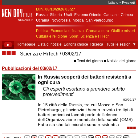
Italiano
•
Русский
Lun., 08/10/2026 03:27
New Day Italia
Russia
Siberia
Urali
Estremo Oriente
Caucaso
Crimea
NDNews.It
Ucraina
Novorossia
Mosca
San Pietroburgo
Ekaterinburgo
Kiev
Simferopol
Sebastopoli
Politica
Economia e finanza
Cronaca nera
Gialli e misteri
Cultura e religione
Sport
Scienza e HiTech
Costume e società
Unione Europea
►
Homepage
Lista di notizie
Editor's choice
Ricerca
Tutte le sezioni
▼
■■■
Scienza e HiTech
03/02/17
Temi del giorno
Notizie del giorno
Pubblicazioni del 03/02/17
In Russia scoperti dei batteri resistenti a
ogni cura
Gli esperti esortano a prendere subito
provvedimenti
03/02/17
In 15 città della Russia, tra cui Mosca e San
Pietroburgo, gli scienziati hanno trovato tre tipi di
batteri pericolosi facenti parte dell'elenco
dell'Organizzazione mondiale della sanità (OMS).
Fatto sta che tali microbi sono resistenti a
■■■