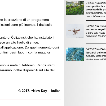
04/25/17
Scienzi
nanoparticelle c
crescita delle pi
scienziati russi 
unico fatto a base
ine la creazione di un programma
missioni sono più intense. I dati sullo
04/24/17
In Russ
verranno seguiti
a dare una mano a
arrivata la tecnol
ante di Čeljabinsk che ha installato il
ce un alto livello di smog.
 dall'applicazione. Da quel momento ogni
04/20/17
Nell'Alt
untini rossi i luoghi con la maggior
leopardi delle n
dell'Altaj, nella v
stati reintrodotti 
rso la metà di febbraio. Per gli utenti
aranno inoltre disponibili sul sito del
© 2017, «New Day – Italia»