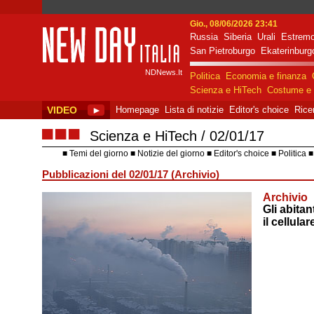
Gio., 08/06/2026 23:41
Russia
Siberia
Urali
Estremo
New Day Italia
San Pietroburgo
Ekaterinburg
NDNews.It
Politica
Economia e finanza
Scienza e HiTech
Costume e 
VIDEO
►
Homepage
Lista di notizie
Editor's choice
Rice
■■■
Scienza e HiTech
02/01/17
Temi del giorno
Notizie del giorno
Editor's choice
Politica
Pubblicazioni del 02/01/17 (Archivio)
Archivio
Gli abita
il cellul