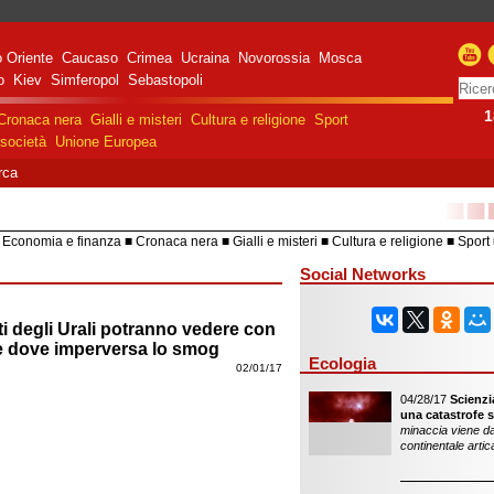
 Oriente
Caucaso
Crimea
Ucraina
Novorossia
Mosca
o
Kiev
Simferopol
Sebastopoli
1
Cronaca nera
Gialli e misteri
Cultura e religione
Sport
società
Unione Europea
rca
■■
Economia e finanza
Cronaca nera
Gialli e misteri
Cultura e religione
Sport
HiTech
Costume e società
Unione 
Social Networks
nti degli Urali potranno vedere con
are dove imperversa lo smog
Ecologia
02/01/17
04/28/17
Scienzi
una catastrofe s
minaccia viene da
continentale artic