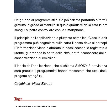
Un gruppo di programmisti di Čeljabinsk sta portando a term
gratuito in grado di stabilire in quale quartiere della città le e
smog li si potrà controllare con lo Smartphone.
Il principio dell'applicazione è piuttosto semplice. Ciascun abit
programma può segnalare sulla carta il posto dove si percepis
L'informazione viene elaborata in pochi secondi e registrata
utente, guardando la carta della città, potrà riconoscere dai p
concentrazione di emissioni.
Il lancio dell'applicazione, che si chiama SMOKY, è previsto ve
sarà gratuita. I programmisti hanno raccontato che tutti i dati s
progetto smog2.ru.
Čeljabinsk, Viktor Eliseev
Tags
Chelyabinsk
/
Ecologia
/
Urali