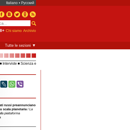
Italiano
•
Русский
8+
Chi siamo
Archivio
▼
Tutte le sezioni
■■■■■■■
Interviste
Scienza e
Europea – UE
Video
ati russi preannunciano
u scala planetaria
/
La
lla piattaforma
a