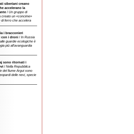
ati siberiani creano
significativamente la crescita delle piante e
he accelerano la
ne aumenta la resa
ante
/
Un gruppo di
ha creato un «concime»
 di ferro che accelera
ia i bracconieri
 con i droni
/
In Russia
lle guardie ecologiche è
ogia più all'avanguardia
aj sono ritornati i
che in quei luoghi era andata
evi
/
Nella Repubblica
completamente perduta
alle del fiume Argut sono
i leopardi delle nevi, specie