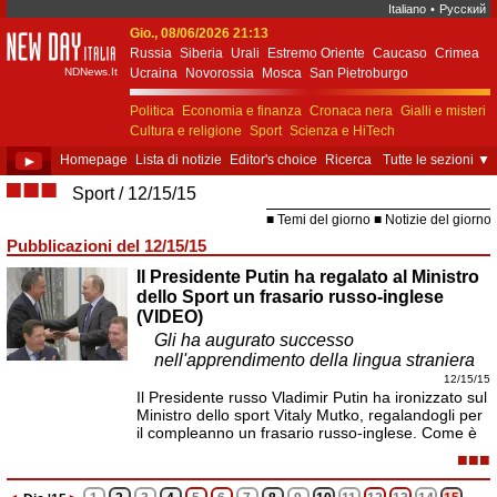
Italiano
•
Русский
Gio., 08/06/2026 21:13
New Day Italia
Russia
Siberia
Urali
Estremo Oriente
Caucaso
Crimea
NDNews.It
Ucraina
Novorossia
Mosca
San Pietroburgo
Ekaterinburgo
Kiev
Simferopol
Sebastopoli
Politica
Economia e finanza
Cronaca nera
Gialli e misteri
Cultura e religione
Sport
Scienza e HiTech
Costume e società
Unione Europea
►
Homepage
Lista di notizie
Editor's choice
Ricerca
Tutte le sezioni
▼
■■■
Sport
12/15/15
Temi del giorno
Notizie del giorno
Pubblicazioni del 12/15/15
Il Presidente Putin ha regalato al Ministro
dello Sport un frasario russo-inglese
(VIDEO)
Gli ha augurato successo
nell'apprendimento della lingua straniera
12/15/15
Il Presidente russo Vladimir Putin ha ironizzato sul
Ministro dello sport Vitaly Mutko, regalandogli per
il compleanno un frasario russo-inglese. Come è
■■■