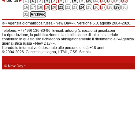
◄
►
1
2
3
4
5
6
7
8
9
10
11
12
13
14
15
Dic
'15
16
17
18
19
20
21
22
23
24
25
26
27
28
29
30
31
Archivio
© «
Agenzia giornalistica russa «New Day»
». Versione 5.0, agosto 2004-2026.
Informazioni
Telefono: +7 (499) 136-80-96. E-mail: urfoorg (chiocciola) gmail.com
Agenzia giornalistica russa «New Day» registrata dal Servizio federale di
La riproduzione, la pubblicazione e la distribuzione di tutto il materiale
telecomunicazioni, tecnologie informatiche e mass media della Federazione
contenuto in questo sito richiedono obbligatoriamente il riferimento all'«
Agenzia
Russa. Certificato di registrazione dei mass media: EL № FS 77 - 61044 del 5
giornalistica russa «New Day»
».
marzo 2015.
Il prodotto informativo è destinato alle persone di età +18 anni
Fondatore: «New Day» S.r.l., indirizzo di redazione: 620014, città di
© 2004-2026. Concetto, disegno, HTML, CSS, Scripts
Ekaterinburgo, via Radišev, pal.6, scala «А», uff. 1104.
La redazione dell'«
Agenzia giornalistica russa «New Day»
» declina ogni
responsabilità per il contenuto degli annunci pubblicitari. La redazione non
fornisce informazioni.
© New Day
*