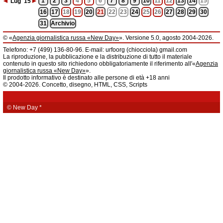
◄
►
1
2
3
4
5
6
7
8
9
10
11
12
13
14
15
Lug
'15
16
17
18
19
20
21
22
23
24
25
26
27
28
29
30
31
Archivio
© «
Agenzia giornalistica russa «New Day»
». Versione 5.0, agosto 2004-2026.
Informazioni
Telefono: +7 (499) 136-80-96. E-mail: urfoorg (chiocciola) gmail.com
Agenzia giornalistica russa «New Day» registrata dal Servizio federale di
La riproduzione, la pubblicazione e la distribuzione di tutto il materiale
telecomunicazioni, tecnologie informatiche e mass media della Federazione
contenuto in questo sito richiedono obbligatoriamente il riferimento all'«
Agenzia
Russa. Certificato di registrazione dei mass media: EL № FS 77 - 61044 del 5
giornalistica russa «New Day»
».
marzo 2015.
Il prodotto informativo è destinato alle persone di età +18 anni
Fondatore: «New Day» S.r.l., indirizzo di redazione: 620014, città di
© 2004-2026. Concetto, disegno, HTML, CSS, Scripts
Ekaterinburgo, via Radišev, pal.6, scala «А», uff. 1104.
La redazione dell'«
Agenzia giornalistica russa «New Day»
» declina ogni
responsabilità per il contenuto degli annunci pubblicitari. La redazione non
fornisce informazioni.
© New Day
*