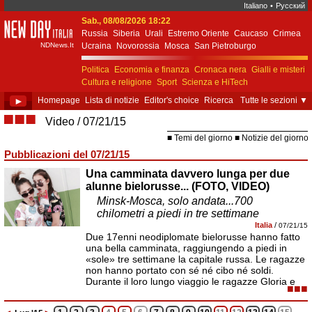
Italiano
•
Русский
Sab., 08/08/2026 18:22
New Day Italia
Russia
Siberia
Urali
Estremo Oriente
Caucaso
Crimea
NDNews.It
Ucraina
Novorossia
Mosca
San Pietroburgo
Ekaterinburgo
Kiev
Simferopol
Sebastopoli
Politica
Economia e finanza
Cronaca nera
Gialli e misteri
Cultura e religione
Sport
Scienza e HiTech
Costume e società
Unione Europea
►
Homepage
Lista di notizie
Editor's choice
Ricerca
Tutte le sezioni
▼
■■■
Video
07/21/15
Temi del giorno
Notizie del giorno
Pubblicazioni del 07/21/15
Una camminata davvero lunga per due
alunne bielorusse... (FOTO, VIDEO)
Minsk-Mosca, solo andata...700
chilometri a piedi in tre settimane
Italia
/
07/21/15
Due 17enni neodiplomate bielorusse hanno fatto
una bella camminata, raggiungendo a piedi in
«sole» tre settimane la capitale russa. Le ragazze
non hanno portato con sé né cibo né soldi.
Durante il loro lungo viaggio le ragazze Gloria e
■■■