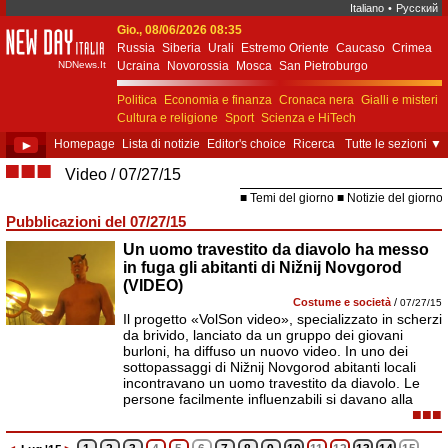
Italiano
•
Русский
Gio., 08/06/2026 08:35
New Day Italia
Russia
Siberia
Urali
Estremo Oriente
Caucaso
Crimea
NDNews.It
Ucraina
Novorossia
Mosca
San Pietroburgo
Ekaterinburgo
Kiev
Simferopol
Sebastopoli
Politica
Economia e finanza
Cronaca nera
Gialli e misteri
Cultura e religione
Sport
Scienza e HiTech
Costume e società
Unione Europea
►
Homepage
Lista di notizie
Editor's choice
Ricerca
Tutte le sezioni
▼
■■■
Video
07/27/15
Temi del giorno
Notizie del giorno
Pubblicazioni del 07/27/15
Un uomo travestito da diavolo ha messo
in fuga gli abitanti di Nižnij Novgorod
(VIDEO)
Costume e società
/
07/27/15
Il progetto «VolSon video», specializzato in scherzi
da brivido, lanciato da un gruppo dei giovani
burloni, ha diffuso un nuovo video. In uno dei
sottopassaggi di Nižnij Novgorod abitanti locali
incontravano un uomo travestito da diavolo. Le
persone facilmente influenzabili si davano alla
■■■