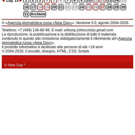
◄
►
1
2
3
4
5
6
7
8
9
10
11
12
13
14
15
Lug
'15
16
17
18
19
20
21
22
23
24
25
26
27
28
29
30
31
Archivio
© «
Agenzia giornalistica russa «New Day»
». Versione 5.0, agosto 2004-2026.
Informazioni
Telefono: +7 (499) 136-80-96. E-mail: urfoorg (chiocciola) gmail.com
Agenzia giornalistica russa «New Day» registrata dal Servizio federale di
La riproduzione, la pubblicazione e la distribuzione di tutto il materiale
telecomunicazioni, tecnologie informatiche e mass media della Federazione
contenuto in questo sito richiedono obbligatoriamente il riferimento all'«
Agenzia
Russa. Certificato di registrazione dei mass media: EL № FS 77 - 61044 del 5
giornalistica russa «New Day»
».
marzo 2015.
Il prodotto informativo è destinato alle persone di età +18 anni
Fondatore: «New Day» S.r.l., indirizzo di redazione: 620014, città di
© 2004-2026. Concetto, disegno, HTML, CSS, Scripts
Ekaterinburgo, via Radišev, pal.6, scala «А», uff. 1104.
La redazione dell'«
Agenzia giornalistica russa «New Day»
» declina ogni
responsabilità per il contenuto degli annunci pubblicitari. La redazione non
fornisce informazioni.
© New Day
*