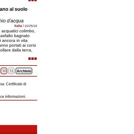
tano al suolo
ma solo dalla superficie d'acqua, e pertanto piani
migratorie in modo tale da volare sempre sopra i
hio d'acqua
Italia
/
10/25/16
li acquatici colimbo,
'asfalto bagnato
 ancora in vita
anno portati ai corsi
ollare dalla terra,
■■■
30
31
Archivio
a. Certificato di
sce informazioni.