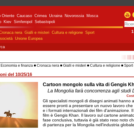
 Oriente
Caucaso
Crimea
Ucraina
Novorossia
Mosca
o
Kiev
Simferopol
Sebastopoli
1
Cronaca nera
Gialli e misteri
Cultura e religione
Sport
società
Unione Europea
rca
■■
Economia e finanza
Cronaca nera
Gialli e misteri
Cultura e religione
Sport
HiTech
Costume e società
Unione 
oni del 10/25/16
Cartoon mongolo sulla vita di Gengis K
razione militare speciale
e Russa in Ucraina
La Mongolia farà concorrenza agli studi
Cost
Gli specialisti mongoli di disegni animati hanno 
essere pronti a presentare un nuovo lavoro che
e i formati internazionali dei film d'animazione. I
film è Gengis Khan. Il lavoro sul cartone animat
fase conclusiva, tuttavia è già stato reso noto c
di partenza per la Mongolia nell'industria globale