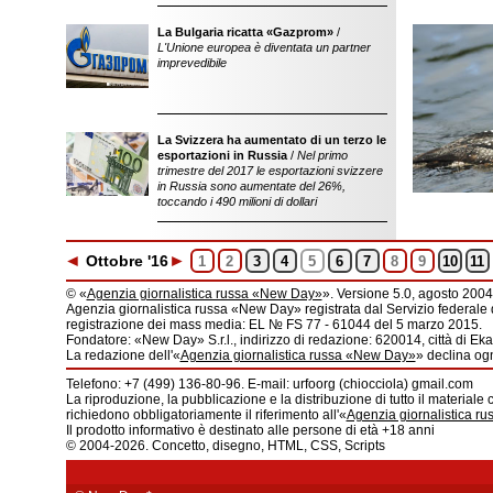
La Bulgaria ricatta «Gazprom»
/
L'Unione europea è diventata un partner
imprevedibile
La Svizzera ha aumentato di un terzo le
esportazioni in Russia
/
Nel primo
trimestre del 2017 le esportazioni svizzere
in Russia sono aumentate del 26%,
toccando i 490 milioni di dollari
◄
►
Ott
obre
'16
1
2
3
4
5
6
7
8
9
10
11
© «
Agenzia giornalistica russa «New Day»
». Versione 5.0, agosto 2004
Agenzia giornalistica russa «New Day» registrata dal Servizio federale 
registrazione dei mass media: EL № FS 77 - 61044 del 5 marzo 2015.
Fondatore: «New Day» S.r.l., indirizzo di redazione: 620014, città di Ekat
La redazione dell'«
Agenzia giornalistica russa «New Day»
» declina ogn
Telefono: +7 (499) 136-80-96. E-mail: urfoorg (chiocciola) gmail.com
La riproduzione, la pubblicazione e la distribuzione di tutto il materiale 
richiedono obbligatoriamente il riferimento all'«
Agenzia giornalistica r
Il prodotto informativo è destinato alle persone di età +18 anni
© 2004-2026. Concetto, disegno, HTML, CSS, Scripts