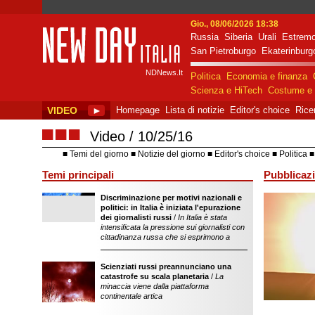
Gio., 08/06/2026 18:38
Russia
Siberia
Urali
Estremo
New Day Italia
San Pietroburgo
Ekaterinburg
NDNews.It
Politica
Economia e finanza
Scienza e HiTech
Costume e 
VIDEO
►
Homepage
Lista di notizie
Editor's choice
Rice
■■■
Video
10/25/16
Temi del giorno
Notizie del giorno
Editor's choice
Politica
Temi principali
Pubblicazi
Discriminazione per motivi nazionali e
sostegno dell'ope
politici: in Italia è iniziata l'epurazione
della Federazion
dei giornalisti russi
/
In Italia è stata
intensificata la pressione sui giornalisti con
cittadinanza russa che si esprimono a
Scienziati russi preannunciano una
catastrofe su scala planetaria
/
La
minaccia viene dalla piattaforma
continentale artica