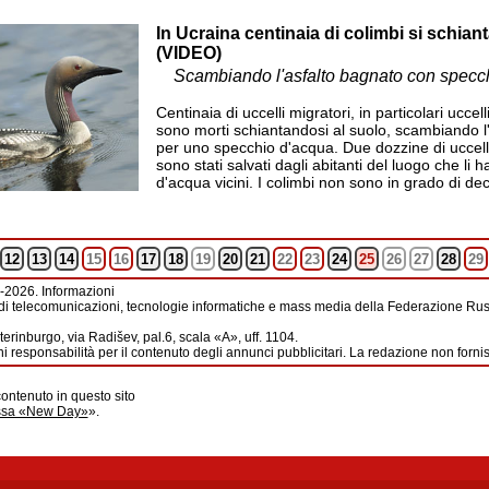
In Ucraina centinaia di colimbi si schian
(VIDEO)
Scambiando l'asfalto bagnato con specc
Centinaia di uccelli migratori, in particolari uccel
sono morti schiantandosi al suolo, scambiando l
per uno specchio d'acqua. Due dozzine di uccelli
sono stati salvati dagli abitanti del luogo che li h
d'acqua vicini. I colimbi non sono in grado di dec
12
13
14
15
16
17
18
19
20
21
22
23
24
25
26
27
28
29
-2026. Informazioni
di telecomunicazioni, tecnologie informatiche e mass media della Federazione Russ
erinburgo, via Radišev, pal.6, scala «А», uff. 1104.
i responsabilità per il contenuto degli annunci pubblicitari. La redazione non forni
contenuto in questo sito
ussa «New Day»
».