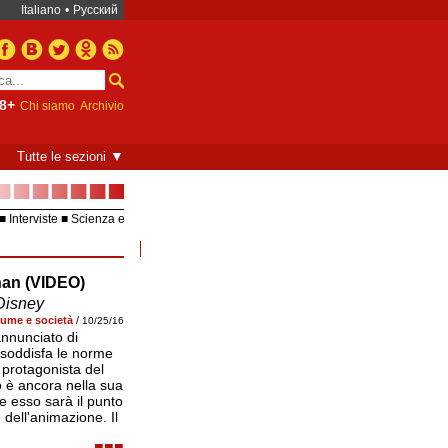
Italiano
•
Русский
8+
Chi siamo
Archivio
▼
Tutte le sezioni
■■■■■■■
Interviste
Scienza e
Europea – UE
Video
han (VIDEO)
film è basato sulla vera storia della vita del gran
Gengis Khan.
 Disney
ume e società
/
10/25/16
annunciato di
 soddisfa le norme
l protagonista del
o è ancora nella sua
he esso sarà il punto
 dell'animazione. Il
■■■