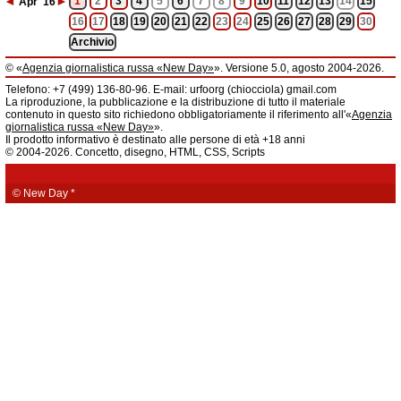
◄
►
1
2
3
4
5
6
7
8
9
10
11
12
13
14
15
Apr
'16
16
17
18
19
20
21
22
23
24
25
26
27
28
29
30
Archivio
© «
Agenzia giornalistica russa «New Day»
». Versione 5.0, agosto 2004-2026.
Informazioni
Telefono: +7 (499) 136-80-96. E-mail: urfoorg (chiocciola) gmail.com
Agenzia giornalistica russa «New Day» registrata dal Servizio federale di
La riproduzione, la pubblicazione e la distribuzione di tutto il materiale
telecomunicazioni, tecnologie informatiche e mass media della Federazione
contenuto in questo sito richiedono obbligatoriamente il riferimento all'«
Agenzia
Russa. Certificato di registrazione dei mass media: EL № FS 77 - 61044 del 5
giornalistica russa «New Day»
».
marzo 2015.
Il prodotto informativo è destinato alle persone di età +18 anni
Fondatore: «New Day» S.r.l., indirizzo di redazione: 620014, città di
© 2004-2026. Concetto, disegno, HTML, CSS, Scripts
Ekaterinburgo, via Radišev, pal.6, scala «А», uff. 1104.
La redazione dell'«
Agenzia giornalistica russa «New Day»
» declina ogni
responsabilità per il contenuto degli annunci pubblicitari. La redazione non
fornisce informazioni.
© New Day
*