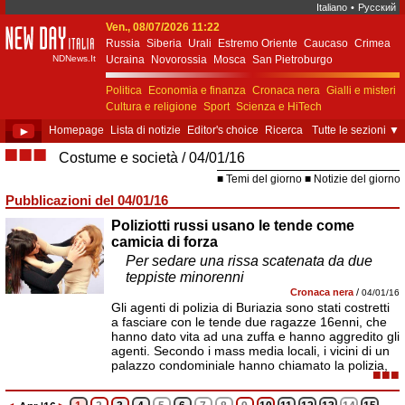
Italiano
•
Русский
Ven., 08/07/2026 11:22
New Day Italia
Russia
Siberia
Urali
Estremo Oriente
Caucaso
Crimea
NDNews.It
Ucraina
Novorossia
Mosca
San Pietroburgo
Ekaterinburgo
Kiev
Simferopol
Sebastopoli
Politica
Economia e finanza
Cronaca nera
Gialli e misteri
Cultura e religione
Sport
Scienza e HiTech
Costume e società
Unione Europea
►
Homepage
Lista di notizie
Editor's choice
Ricerca
Tutte le sezioni
▼
■■■
Costume e società
04/01/16
Temi del giorno
Notizie del giorno
Pubblicazioni del 04/01/16
Poliziotti russi usano le tende come
camicia di forza
Per sedare una rissa scatenata da due
teppiste minorenni
Cronaca nera
/
04/01/16
Gli agenti di polizia di Buriazia sono stati costretti
a fasciare con le tende due ragazze 16enni, che
hanno dato vita ad una zuffa e hanno aggredito gli
agenti. Secondo i mass media locali, i vicini di un
palazzo condominiale hanno chiamato la polizia,
■■■