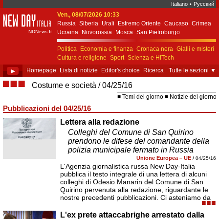
Italiano
•
Русский
Ven., 08/07/2026 10:33
New Day Italia
Russia
Siberia
Urali
Estremo Oriente
Caucaso
Crimea
NDNews.It
Ucraina
Novorossia
Mosca
San Pietroburgo
Ekaterinburgo
Kiev
Simferopol
Sebastopoli
Politica
Economia e finanza
Cronaca nera
Gialli e misteri
Cultura e religione
Sport
Scienza e HiTech
Costume e società
Unione Europea
►
Homepage
Lista di notizie
Editor's choice
Ricerca
Tutte le sezioni
▼
■■■
Costume e società
04/25/16
Temi del giorno
Notizie del giorno
Pubblicazioni del 04/25/16
Lettera alla redazione
Colleghi del Comune di San Quirino
prendono le difese del comandante della
polizia municipale fermato in Russia
Unione Europea – UE
/
04/25/16
L'Agenzia giornalistica russa New Day-Italia
pubblica il testo integrale di una lettera di alcuni
colleghi di Odesio Manarin del Comune di San
Quirino pervenuta alla redazione, riguardante le
nostre precedenti pubblicazioni. Ci asteniamo da
■■■
L'ex prete attaccabrighe arrestato dalla