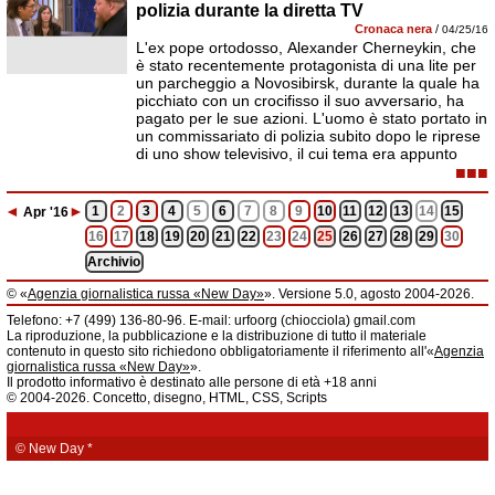
polizia durante la diretta TV
Cronaca nera
/
04/25/16
L'ex pope ortodosso, Alexander Cherneykin, che
è stato recentemente protagonista di una lite per
un parcheggio a Novosibirsk, durante la quale ha
picchiato con un crocifisso il suo avversario, ha
pagato per le sue azioni. L'uomo è stato portato in
un commissariato di polizia subito dopo le riprese
di uno show televisivo, il cui tema era appunto
■■■
◄
►
1
2
3
4
5
6
7
8
9
10
11
12
13
14
15
Apr
'16
16
17
18
19
20
21
22
23
24
25
26
27
28
29
30
Archivio
© «
Agenzia giornalistica russa «New Day»
». Versione 5.0, agosto 2004-2026.
Informazioni
Telefono: +7 (499) 136-80-96. E-mail: urfoorg (chiocciola) gmail.com
Agenzia giornalistica russa «New Day» registrata dal Servizio federale di
La riproduzione, la pubblicazione e la distribuzione di tutto il materiale
telecomunicazioni, tecnologie informatiche e mass media della Federazione
contenuto in questo sito richiedono obbligatoriamente il riferimento all'«
Agenzia
Russa. Certificato di registrazione dei mass media: EL № FS 77 - 61044 del 5
giornalistica russa «New Day»
».
marzo 2015.
Il prodotto informativo è destinato alle persone di età +18 anni
Fondatore: «New Day» S.r.l., indirizzo di redazione: 620014, città di
© 2004-2026. Concetto, disegno, HTML, CSS, Scripts
Ekaterinburgo, via Radišev, pal.6, scala «А», uff. 1104.
La redazione dell'«
Agenzia giornalistica russa «New Day»
» declina ogni
responsabilità per il contenuto degli annunci pubblicitari. La redazione non
fornisce informazioni.
© New Day
*