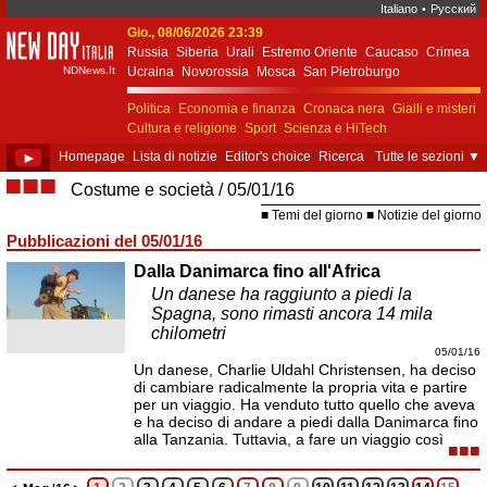
Italiano
•
Русский
Gio., 08/06/2026 23:39
New Day Italia
Russia
Siberia
Urali
Estremo Oriente
Caucaso
Crimea
NDNews.It
Ucraina
Novorossia
Mosca
San Pietroburgo
Ekaterinburgo
Kiev
Simferopol
Sebastopoli
Politica
Economia e finanza
Cronaca nera
Gialli e misteri
Cultura e religione
Sport
Scienza e HiTech
Costume e società
Unione Europea
►
Homepage
Lista di notizie
Editor's choice
Ricerca
Tutte le sezioni
▼
■■■
Costume e società
05/01/16
Temi del giorno
Notizie del giorno
Pubblicazioni del 05/01/16
Dalla Danimarca fino all'Africa
Un danese ha raggiunto a piedi la
Spagna, sono rimasti ancora 14 mila
chilometri
05/01/16
Un danese, Charlie Uldahl Christensen, ha deciso
di cambiare radicalmente la propria vita e partire
per un viaggio. Ha venduto tutto quello che aveva
e ha deciso di andare a piedi dalla Danimarca fino
alla Tanzania. Tuttavia, a fare un viaggio così
■■■