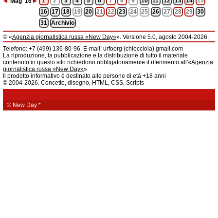
◄
►
1
2
3
4
5
6
7
8
9
10
11
12
13
14
15
Mag
'16
16
17
18
19
20
21
22
23
24
25
26
27
28
29
30
31
Archivio
© «
Agenzia giornalistica russa «New Day»
». Versione 5.0, agosto 2004-2026.
Informazioni
Telefono: +7 (499) 136-80-96. E-mail: urfoorg (chiocciola) gmail.com
Agenzia giornalistica russa «New Day» registrata dal Servizio federale di
La riproduzione, la pubblicazione e la distribuzione di tutto il materiale
telecomunicazioni, tecnologie informatiche e mass media della Federazione
contenuto in questo sito richiedono obbligatoriamente il riferimento all'«
Agenzia
Russa. Certificato di registrazione dei mass media: EL № FS 77 - 61044 del 5
giornalistica russa «New Day»
».
marzo 2015.
Il prodotto informativo è destinato alle persone di età +18 anni
Fondatore: «New Day» S.r.l., indirizzo di redazione: 620014, città di
© 2004-2026. Concetto, disegno, HTML, CSS, Scripts
Ekaterinburgo, via Radišev, pal.6, scala «А», uff. 1104.
La redazione dell'«
Agenzia giornalistica russa «New Day»
» declina ogni
responsabilità per il contenuto degli annunci pubblicitari. La redazione non
fornisce informazioni.
© New Day
*