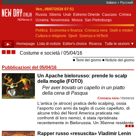
Italiano
•
Русский
Ven., 08/07/2026 07:51
New Day Italia
Russia
Siberia
Urali
Estremo Oriente
Caucaso
Crimea
NDNews.It
Ucraina
Novorossia
Mosca
San Pietroburgo
Ekaterinburgo
Kiev
Simferopol
Sebastopoli
Politica
Economia e finanza
Cronaca nera
Gialli e misteri
Cultura e religione
Sport
Scienza e HiTech
Costume e società
Unione Europea
►
Homepage
Lista di notizie
Editor's choice
Ricerca
Tutte le sezioni
▼
■■■
Costume e società
05/04/16
Temi del giorno
Notizie del giorno
Pubblicazioni del 05/04/16
Un Apache bielorusso: prende lo scalp
della moglie (FOTO)
Per aver trovato un capello in un piatto
della cena di Pasqua
Cronaca nera
/
05/04/16
L'antica (e atroce) pratica dello scalping, ossia
l'asporto con armi da taglio di cuoio capelluto, di
alcune tribù del Nord America praticata nei
confronti di loro nemici, è stata ripristinata
recentemente in Bielorussia. Un 36enne residente
■■■
Rapper russo «resuscita» Vladimir Lenin