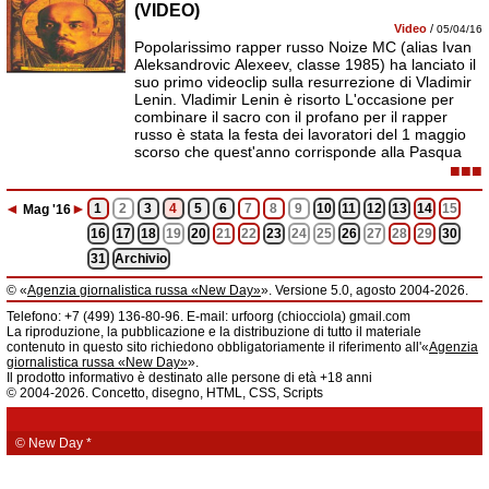
(VIDEO)
Video
/
05/04/16
Popolarissimo rapper russo Noize MC (alias Ivan
Aleksandrovic Alexeev, classe 1985) ha lanciato il
suo primo videoclip sulla resurrezione di Vladimir
Lenin. Vladimir Lenin è risorto L'occasione per
combinare il sacro con il profano per il rapper
russo è stata la festa dei lavoratori del 1 maggio
scorso che quest'anno corrisponde alla Pasqua
■■■
◄
►
1
2
3
4
5
6
7
8
9
10
11
12
13
14
15
Mag
'16
16
17
18
19
20
21
22
23
24
25
26
27
28
29
30
31
Archivio
© «
Agenzia giornalistica russa «New Day»
». Versione 5.0, agosto 2004-2026.
Informazioni
Telefono: +7 (499) 136-80-96. E-mail: urfoorg (chiocciola) gmail.com
Agenzia giornalistica russa «New Day» registrata dal Servizio federale di
La riproduzione, la pubblicazione e la distribuzione di tutto il materiale
telecomunicazioni, tecnologie informatiche e mass media della Federazione
contenuto in questo sito richiedono obbligatoriamente il riferimento all'«
Agenzia
Russa. Certificato di registrazione dei mass media: EL № FS 77 - 61044 del 5
giornalistica russa «New Day»
».
marzo 2015.
Il prodotto informativo è destinato alle persone di età +18 anni
Fondatore: «New Day» S.r.l., indirizzo di redazione: 620014, città di
© 2004-2026. Concetto, disegno, HTML, CSS, Scripts
Ekaterinburgo, via Radišev, pal.6, scala «А», uff. 1104.
La redazione dell'«
Agenzia giornalistica russa «New Day»
» declina ogni
responsabilità per il contenuto degli annunci pubblicitari. La redazione non
fornisce informazioni.
© New Day
*