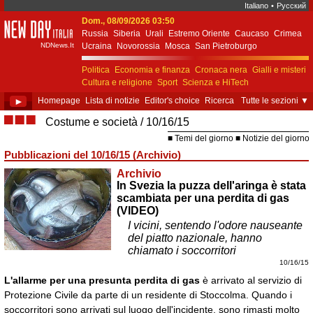
Italiano
•
Русский
Dom., 08/09/2026 03:50
New Day Italia
Russia
Siberia
Urali
Estremo Oriente
Caucaso
Crimea
NDNews.It
Ucraina
Novorossia
Mosca
San Pietroburgo
Ekaterinburgo
Kiev
Simferopol
Sebastopoli
Politica
Economia e finanza
Cronaca nera
Gialli e misteri
Cultura e religione
Sport
Scienza e HiTech
Costume e società
Unione Europea
►
Homepage
Lista di notizie
Editor's choice
Ricerca
Tutte le sezioni
▼
■■■
Costume e società
10/16/15
Temi del giorno
Notizie del giorno
Pubblicazioni del 10/16/15 (Archivio)
Archivio
In Svezia la puzza dell'aringa è stata
scambiata per una perdita di gas
(VIDEO)
I vicini, sentendo l'odore nauseante
del piatto nazionale, hanno
chiamato i soccorritori
10/16/15
L'allarme per una presunta perdita di gas
è arrivato al servizio di
Protezione Civile da parte di un residente di Stoccolma. Quando i
soccorritori sono arrivati sul luogo dell'incidente, sono rimasti molto