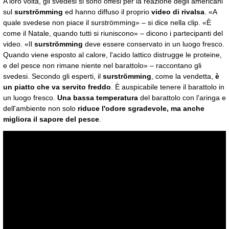
A loro volta, gli svedesi si sono offesi per la reazione degli americani
sul
surströmming
ed hanno diffuso il proprio
video di rivalsa
. «A
quale svedese non piace il surströmming» – si dice nella clip. «È
come il Natale, quando tutti si riuniscono» – dicono i partecipanti del
video. «Il
surströmming
deve essere conservato in un luogo fresco.
Quando viene esposto al calore, l'acido lattico distrugge le proteine,
e del pesce non rimane niente nel barattolo» – raccontano gli
svedesi. Secondo gli esperti, il
surströmming
, come la vendetta,
è
un piatto che va servito freddo
. È auspicabile tenere il barattolo in
un luogo fresco.
Una bassa temperatura
del barattolo con l'aringa e
dell'ambiente non solo
riduce l'odore sgradevole, ma anche
migliora il sapore del pesce
.