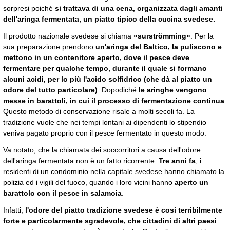
sorpresi poiché
si trattava di una cena, organizzata dagli amanti
dell'aringa fermentata, un piatto tipico della cucina svedese.
Il prodotto nazionale svedese si chiama
«surströmming»
. Per la
sua preparazione prendono
un'aringa del Baltico, la puliscono e
mettono in un contenitore aperto, dove il pesce deve
fermentare per qualche tempo, durante il quale si formano
alcuni acidi, per lo più l'acido solfidrico (che dà al piatto un
odore del tutto particolare)
. Dopodiché
le aringhe vengono
messe in barattoli, in cui il processo di fermentazione continua
.
Questo metodo di conservazione risale a molti secoli fa. La
tradizione vuole che nei tempi lontani ai dipendenti lo stipendio
veniva pagato proprio con il pesce fermentato in questo modo.
Va notato, che la chiamata dei soccorritori a causa dell'odore
dell'aringa fermentata non è un fatto ricorrente.
Tre anni fa
, i
residenti di un condominio nella capitale svedese hanno chiamato la
polizia ed i vigili del fuoco, quando i loro vicini hanno
aperto un
barattolo con il pesce in salamoia
.
Infatti,
l'odore del piatto tradizione svedese è cosi terribilmente
forte e particolarmente sgradevole, che cittadini di altri paesi