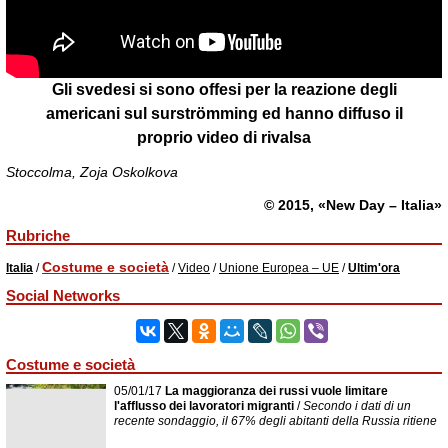
Gli svedesi si sono offesi per la reazione degli
americani sul surströmming ed hanno diffuso il
proprio video di rivalsa
Stoccolma, Zoja Oskolkova
© 2015, «New Day – Italia»
Rubriche
Costume e società
Italia
/
/
Video
/
Unione Europea – UE
/
Ultim'ora
Social Networks
Costume e società
05/01/17
La maggioranza dei russi vuole limitare
l'afflusso dei lavoratori migranti
/
Secondo i dati di un
recente sondaggio, il 67% degli abitanti della Russia ritiene