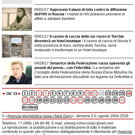
05/01/17
Approvato il piano di lotta contro la diffusione
dell'HIV in Russia
/
I malati di HIV potranno prendere in
affido e adottare bambini
05/01/17
Il casino di caccia dello zar russo in Turchia
diventerà un hotel-boutique
/
Il casino di caccia di Nicola II
nella provincia di Kars, nell'est della Turchia, verrà
restaurato e trasformato in un hotel-boutique
04/28/17
Senatrice della Federazione russa spaventa gli
amanti del porno... con l'infertilità
/
La senatrice del
Consiglio della Federazione della Russia Elena Mizulina ha
fatto una dichiarazione discutibile sul legame tra l'infertilità e
◄
►
1
2
3
4
5
6
7
8
9
10
11
12
13
14
15
16
Ott
'15
17
18
19
20
21
22
23
24
25
26
27
28
29
30
31
Archivio
© «
Agenzia giornalistica russa «New Day»
». Versione 5.0, agosto 2004-2026.
Informazioni
Telefono: +7 (499) 136-80-96. E-mail: urfoorg (chiocciola) gmail.com
Agenzia giornalistica russa «New Day» registrata dal Servizio federale di
La riproduzione, la pubblicazione e la distribuzione di tutto il materiale
telecomunicazioni, tecnologie informatiche e mass media della Federazione
contenuto in questo sito richiedono obbligatoriamente il riferimento all'«
Agenzia
Russa. Certificato di registrazione dei mass media: EL № FS 77 - 61044 del 5